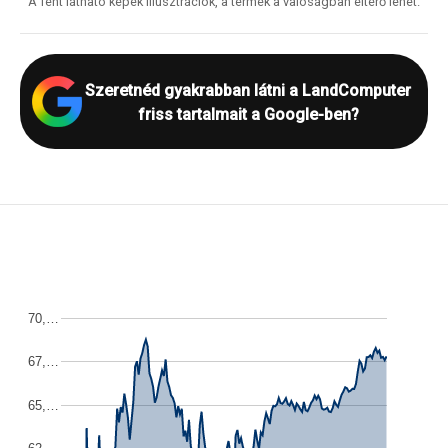
A fent látható képek illusztrációk, a termék a valóságban eltérő lehet.
Szeretnéd gyakrabban látni a LandComputer
friss tartalmait a Google-ben?
70,…
67,…
65,…