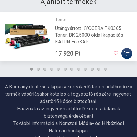
Ajánlott termékek
Toner
Utángyártott KYOCERA TK8365
Toner, BK 25000 oldal kapacitás
KATUN EcoKAP
17 920 Ft
A Kormány döntése alapján a kereskedő tartós adathordozó
termék vásárlásakor köteles a fogyasztó részére ingyenes
adattörlő kódot biztosítani.
Használja az ingyenes adattörlő kódot adatainak
biztonsága érdekében!
További információ a Nemzeti Média- és Hírközlési
Hatóság honlapján: