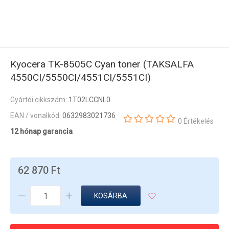
Kyocera TK-8505C Cyan toner (TAKSALFA
4550CI/5550CI/4551CI/5551CI)
Gyártói cikkszám:
1T02LCCNL0
EAN / vonalkód:
0632983021736
0 Értékelés
12 hónap garancia
62 870 Ft
KOSÁRBA