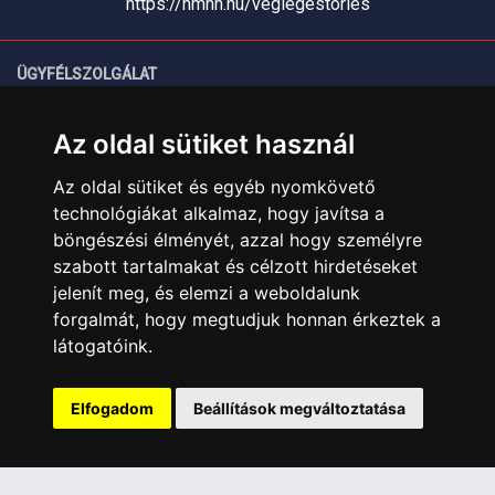
https://nmhh.hu/veglegestorles
ÜGYFÉLSZOLGÁLAT
Elérhetőségek
Az oldal sütiket használ
Garanciális Ügyintézés
Webszolgáltatás
Az oldal sütiket és egyéb nyomkövető
Üzleteinkben az elektronikus fizetés mód kizárólag átutalással
technológiákat alkalmaz, hogy javítsa a
érhető el, bankkártyás fizetésre nincs lehetőség.
böngészési élményét, azzal hogy személyre
szabott tartalmakat és célzott hirdetéseket
INFORMÁCIÓK
jelenít meg, és elemzi a weboldalunk
Általános Szerződési Feltételek
forgalmát, hogy megtudjuk honnan érkeztek a
Adatkezelési nyilatkozat
látogatóink.
Rólunk
Szolgáltatásaink
Elfogadom
Beállítások megváltoztatása
Szállítási információk
Elállás a szerződéstől