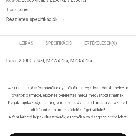
Adatok:
20000 oldal, MZ2501ci, MZ3501ci
Típus:
toner
Részletes specifikációk
LEÍRÁS
SPECIFIKÁCIÓ
ÉRTÉKELÉSEK
(0)
toner, 20000 oldal, MZ2501ci, MZ3501ci
Az itt található információk a gyártók által megadott adatok, melyet a
gyártók bármikor, előzetes bejelentés nélkül megváltoztathatnak.
Kérjük, tájékozódjon a megrendelés leadása előtt, mert a változásért,
eltérésért nem tudunk felelősséget vállalni!
A fent látható képek illusztrációk, a termék a valóságban eltérő lehet.