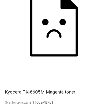
Kyocera TK-8605M Magenta toner
Gyártói cikkszám:
1T0C2MBNL1