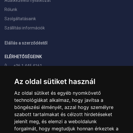
Adatkezelési nyilatkozat
Rólunk
Szolgáltatásaink
Szállítási információk
Elállás a szerződéstől
ELÉRHETŐSÉGEINK
+36 1 445 4161
+36 70 626 8400
Az oldal sütiket használ
info@landcomputer.hu
Az oldal sütiket és egyéb nyomkövető
1148 Budapest, Nagy Lajos király útja 24.
technológiákat alkalmaz, hogy javítsa a
Nyitvatartás és kapcsolat
böngészési élményét, azzal hogy személyre
szabott tartalmakat és célzott hirdetéseket
PARTNEREINK
jelenít meg, és elemzi a weboldalunk
forgalmát, hogy megtudjuk honnan érkeztek a