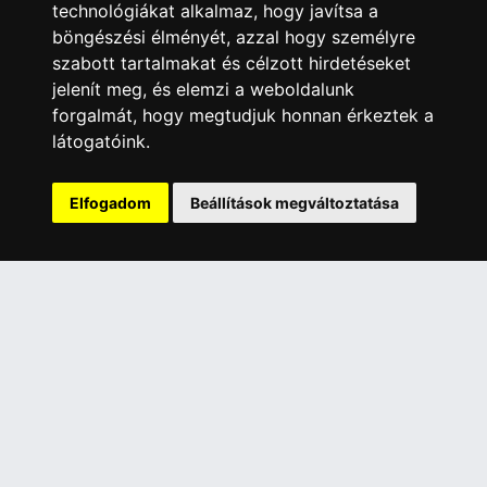
technológiákat alkalmaz, hogy javítsa a
ÜGYFÉLSZOLGÁLAT
böngészési élményét, azzal hogy személyre
Elérhetőségek
szabott tartalmakat és célzott hirdetéseket
jelenít meg, és elemzi a weboldalunk
Garanciális Ügyintézés
forgalmát, hogy megtudjuk honnan érkeztek a
Webszolgáltatás
látogatóink.
Üzleteinkben az elektronikus fizetés mód kizárólag átutalással
érhető el, bankkártyás fizetésre nincs lehetőség.
Elfogadom
Beállítások megváltoztatása
INFORMÁCIÓK
Általános Szerződési Feltételek
Adatkezelési nyilatkozat
Rólunk
Szolgáltatásaink
Szállítási információk
Elállás a szerződéstől