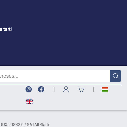
 tart!
|
|
UX - USB3.0 / SATAII Black