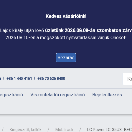
Kedves vásárlóink!
Lajos király útján lévő
üzletünk 2026.08.08-án szombaton zárva
2026.08.10-én a megszokott nyitvatartással várjuk Önöket!
Bezárás
u
+36 1 445 4161
+36 70 626 8400
|
|
egisztráció
Viszonteladói regisztráció
Bejelentkezés
Kiegészítő, kellék
Mobilrack
LC Power LC-35U3- BECR