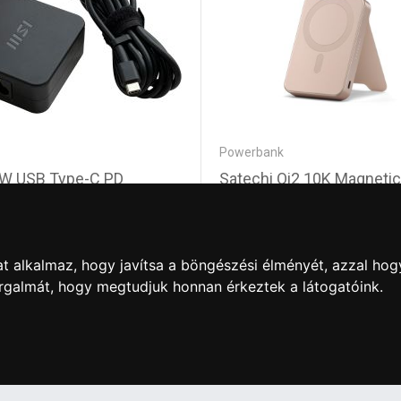
Powerbank
5W USB Type-C PD
Satechi Qi2 10K Magnetic
unt adapter EU plug Black
10000mAh PowerBank wi
Stand Desert Rose
t alkalmaz, hogy javítsa a böngészési élményét, azzal hog
0 Ft
31 480 Ft
orgalmát, hogy megtudjuk honnan érkeztek a látogatóink.
artós adathordozó termék vásárlásakor köteles a fogyasztó részé
ználja az ingyenes adattörlő kódot adatainak biztonsága érdeké