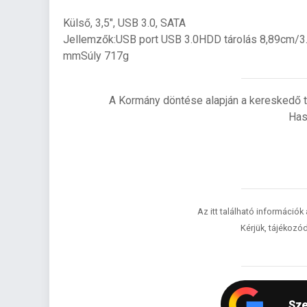
Külső, 3,5", USB 3.0, SATA
Jellemzők:USB port USB 3.0HDD tárolás 8,89cm/3.
mmSúly 717g
A Kormány döntése alapján a kereskedő t
Has
Az itt található információk
Kérjük, tájékozód
Sze