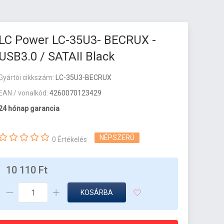
LC Power LC-35U3- BECRUX -
USB3.0 / SATAII Black
Gyártói cikkszám:
LC-35U3-BECRUX
EAN / vonalkód:
4260070123429
24 hónap garancia
NÉPSZERŰ
0 Értékelés
10 110 Ft
KOSÁRBA