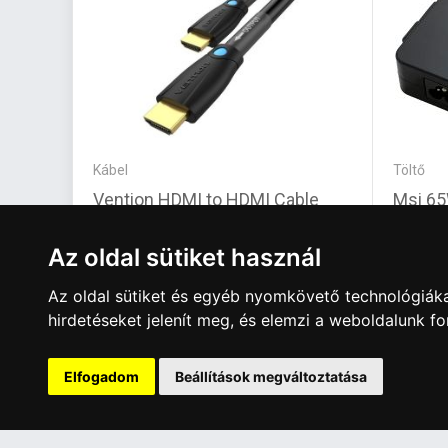
Kábel
Töltő
Vention HDMI to HDMI Cable
Msi 6
25m Black
Wallmo
Az oldal sütiket használ
Az oldal sütiket és egyéb nyomkövető technológiáka
23 530 Ft
14 21
hirdetéseket jelenít meg, és elemzi a weboldalunk f
Elfogadom
Beállítások megváltoztatása
A Kormány döntése alapján a kereskedő t
Has