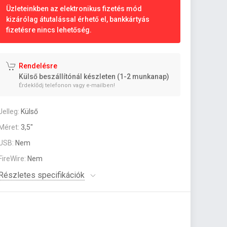
Üzleteinkben az elektronikus fizetés mód
kizárólag átutalással érhető el, bankkártyás
fizetésre nincs lehetőség.
Rendelésre
Külső beszállítónál készleten (1-2 munkanap)
Érdeklődj telefonon vagy e-mailben!
Jelleg:
Külső
Méret:
3,5"
USB:
Nem
FireWire:
Nem
Részletes specifikációk