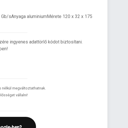
5 Gb/sAnyaga aluminiumMérete 120 x 32 x 175
re ingyenes adattörlő kódot biztosítani.
ben!
és nélkül megváltoztathatnak.
lősséget vállalni!
oogle-ben?