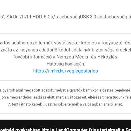
5", SATA I/II/III HDD, 6 Gb/s sebességUSB 3.0 adatsebesség 
artós adathordozó termék vásárlásakor köteles a fogyasztó részé
ználja az ingyenes adattörlő kódot adatainak biztonsága érdeké
További információ a Nemzeti Média- és Hírközlési
Hatóság honlapján:
https://nmhh.hu/veglegestorles
 a gyártók által megadott adatok, melyet a gyártók bármikor, előzetes bejelent
jon a megrendelés leadása előtt, mert a változásért, eltérésért nem tudunk fele
A fent látható képek illusztrációk, a termék a valóságban eltérő lehet.
retnéd gyakrabban látni a LandComputer friss tartalmait a G