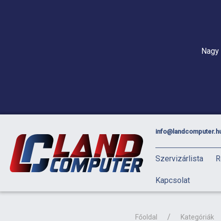
Nagy 
info@landcomputer.h
Szervizárlista
R
Kapcsolat
Főoldal
Kategóriák