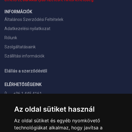
INFORMÁCIÓK
Általános Szerződési Feltételek
Adatkezelési nyilatkozat
Rólunk
Szolgáltatásaink
Szállítási információk
Elállás a szerződéstől
ELÉRHETŐSÉGEINK
+36 1 445 4161
+36 70 626 8400
Az oldal sütiket használ
info@landcomputer.hu
Az oldal sütiket és egyéb nyomkövető
1148 Budapest, Nagy Lajos király útja 24.
technológiákat alkalmaz, hogy javítsa a
Nyitvatartás és kapcsolat