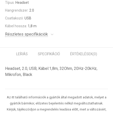
Típus:
Headset
Hangrendszer:
2.0
Csatlakozó:
USB
Kábel hossza:
1,8 m
Részletes specifikációk
LEÍRÁS
SPECIFIKÁCIÓ
ÉRTÉKELÉSEK
(0)
Headset, 2.0, USB, Kábel:1,8m, 32Ohm, 20Hz-20kHz,
Mikrofon, Black
Az itt található információk a gyártók által megadott adatok, melyet a
gyártók bármikor, előzetes bejelentés nélkül megváltoztathatnak.
Kérjük, tájékozódjon a megrendelés leadása előtt, mert a változásért,