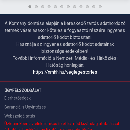
A Kormány döntése alapján a kereskedő tartós adathordozó
termék vásárlásakor köteles a fogyasztó részére ingyenes
adattörlő kódot biztosítani.
Használja az ingyenes adattörlő kódot adatainak
biztonsága érdekében!
További információ a Nemzeti Média- és Hírközlési
Hatóság honlapján:
https://nmhh.hu/veglegestorles
ÜGYFÉLSZOLGÁLAT
Elérhetőségek
Garanciális Ügyintézés
Webszolgáltatás
Üzleteinkben az elektronikus fizetés mód kizárólag átutalással
érhető el, bankkártyás fizetésre nincs lehetőség.