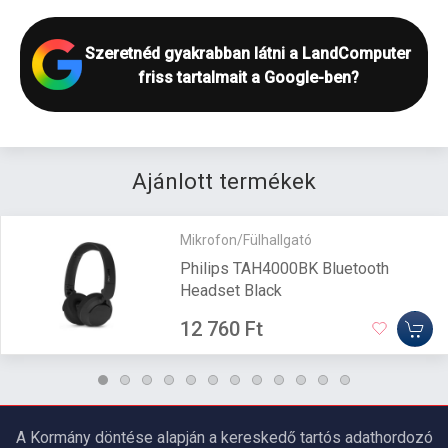
Szeretnéd gyakrabban látni a LandComputer
friss tartalmait a Google-ben?
Ajánlott termékek
Mikrofon/Fülhallgató
Philips TAH4000BK Bluetooth
Headset Black
12 760 Ft
A Kormány döntése alapján a kereskedő tartós adathordozó