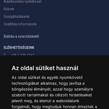
Adatkezelési nyilatkozat
Rólunk
Szolgáltatásaink
Szállítási információk
Elállás a szerződéstől
ELÉRHETŐSÉGEINK
+36 1 445 4161
+36 70 626 8400
Az oldal sütiket használ
info@landcomputer.hu
Az oldal sütiket és egyéb nyomkövető
1148 Budapest, Nagy Lajos király útja 24.
technológiákat alkalmaz, hogy javítsa a
Nyitvatartás és kapcsolat
böngészési élményét, azzal hogy személyre
szabott tartalmakat és célzott hirdetéseket
PARTNEREINK
jelenít meg, és elemzi a weboldalunk
forgalmát, hogy megtudjuk honnan érkeztek a