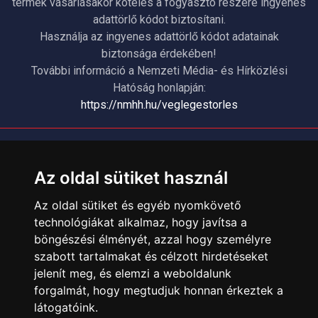
termék vásárlásakor köteles a fogyasztó részére ingyenes
adattörlő kódot biztosítani.
Használja az ingyenes adattörlő kódot adatainak
biztonsága érdekében!
További információ a Nemzeti Média- és Hírközlési
Hatóság honlapján:
https://nmhh.hu/veglegestorles
ÜGYFÉLSZOLGÁLAT
Elérhetőségek
Az oldal sütiket használ
Garanciális Ügyintézés
Az oldal sütiket és egyéb nyomkövető
Webszolgáltatás
technológiákat alkalmaz, hogy javítsa a
Üzleteinkben az elektronikus fizetés mód kizárólag átutalással
böngészési élményét, azzal hogy személyre
érhető el, bankkártyás fizetésre nincs lehetőség.
szabott tartalmakat és célzott hirdetéseket
jelenít meg, és elemzi a weboldalunk
INFORMÁCIÓK
forgalmát, hogy megtudjuk honnan érkeztek a
Általános Szerződési Feltételek
látogatóink.
Adatkezelési nyilatkozat