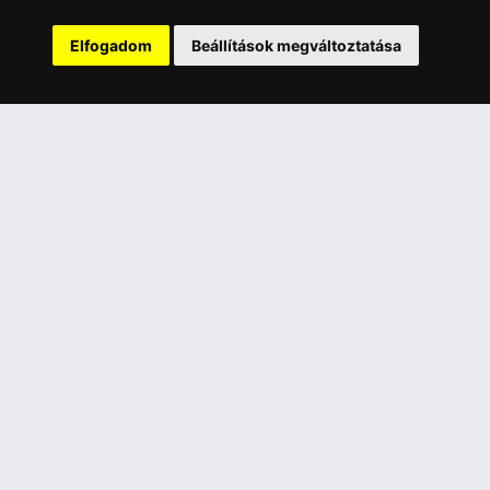
Rólunk
Elfogadom
Beállítások megváltoztatása
Szolgáltatásaink
Szállítási információk
Elállás a szerződéstől
ELÉRHETŐSÉGEINK
+36 1 445 4161
+36 70 626 8400
info@landcomputer.hu
1148 Budapest, Nagy Lajos király útja 24.
Nyitvatartás és kapcsolat
PARTNEREINK