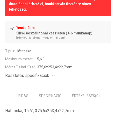
átutalással érhető el, bankkártyás fizetésre nincs
lehetőség.
Rendelésre
Külső beszállítónál készleten (3-6 munkanap)
Érdeklődj telefonon vagy e-mailben!
Típus:
Hátitáska
Maximum méret :
15,6 "
Méret Fizikai Külső:
375,6x253,4x22,7mm
Részletes specifikációk
LEÍRÁS
SPECIFIKÁCIÓ
ÉRTÉKELÉSEK
(0)
Hátitáska, 15,6", 375,6x253,4x22,7mm