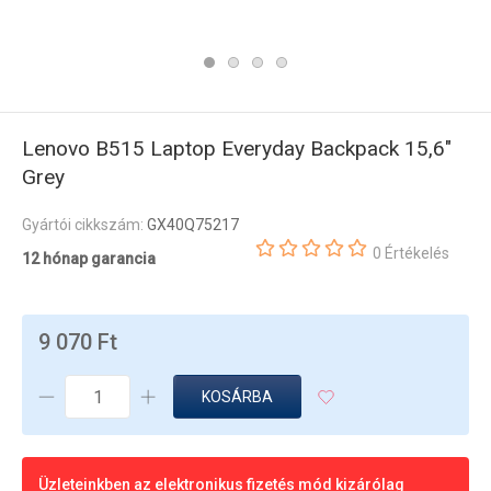
Lenovo B515 Laptop Everyday Backpack 15,6"
Grey
Gyártói cikkszám:
GX40Q75217
0 Értékelés
12 hónap garancia
9 070 Ft
KOSÁRBA
Üzleteinkben az elektronikus fizetés mód kizárólag