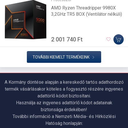
AMD Ryzen Threadripper 9980X
3,2GHz TR5 BOX (Ventilátor nélküli)
2 001 740 Ft
TOVÁBBI KIEMELT TERMÉKEINK
A Kormány döntése alapján a kereskedő tartós adathordozó
termék vásárlásakor köteles a fogyasztó részére ingyenes
adattörlő kódot biztosítani.
Használja az ingyenes adattörlő kódot adatainak
biztonsága érdekében!
További információ a Nemzeti Média- és Hírközlési
Hatóság honlapján: