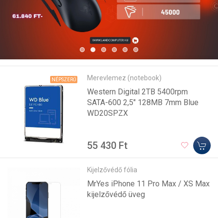
Merevlemez (notebook)
NÉPSZERŰ
Western Digital 2TB 5400rpm
SATA-600 2,5" 128MB 7mm Blue
WD20SPZX
55 430 Ft
Kijelzővédő fólia
MrYes iPhone 11 Pro Max / XS Max
kijelzővédő üveg