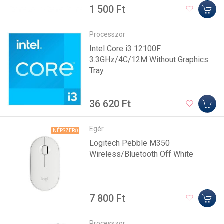
1 500 Ft
Processzor
Intel Core i3 12100F
3.3GHz/4C/12M Without Graphics
Tray
36 620 Ft
Egér
NÉPSZERŰ
Logitech Pebble M350
Wireless/Bluetooth Off White
7 800 Ft
Processzor