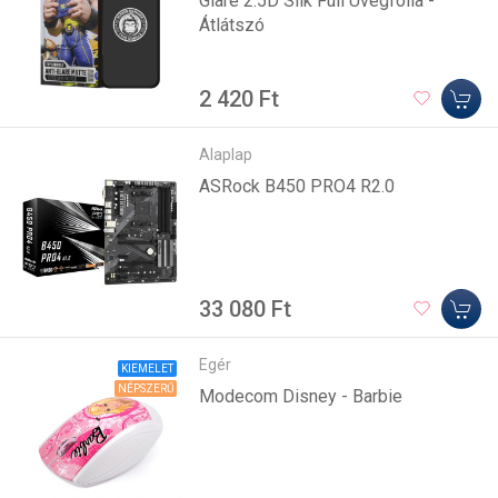
Glare 2.5D Silk Full Üvegfólia -
Átlátszó
2 420 Ft
Alaplap
ASRock B450 PRO4 R2.0
33 080 Ft
Egér
KIEMELET
NÉPSZERŰ
Modecom Disney - Barbie