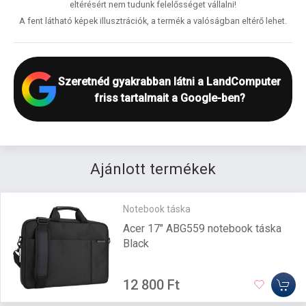
eltérésért nem tudunk felelősséget vállalni!
A fent látható képek illusztrációk, a termék a valóságban eltérő lehet.
Szeretnéd gyakrabban látni a LandComputer
friss tartalmait a Google-ben?
Ajánlott termékek
Notebook táska
Acer 17" ABG559 notebook táska
Black
12 800 Ft