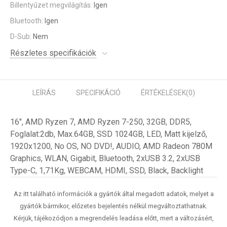
Billentyűzet megvilágítás:
Igen
Bluetooth:
Igen
D-Sub:
Nem
Részletes specifikációk
LEÍRÁS
SPECIFIKÁCIÓ
ÉRTÉKELÉSEK
(0)
16", AMD Ryzen 7, AMD Ryzen 7-250, 32GB, DDR5,
Foglalat:2db, Max.64GB, SSD 1024GB, LED, Matt kijelző,
1920x1200, No OS, NO DVD!, AUDIO, AMD Radeon 780M
Graphics, WLAN, Gigabit, Bluetooth, 2xUSB 3.2, 2xUSB
Type-C, 1,71Kg, WEBCAM, HDMI, SSD, Black, Backlight
Az itt található információk a gyártók által megadott adatok, melyet a
gyártók bármikor, előzetes bejelentés nélkül megváltoztathatnak.
Kérjük, tájékozódjon a megrendelés leadása előtt, mert a változásért,