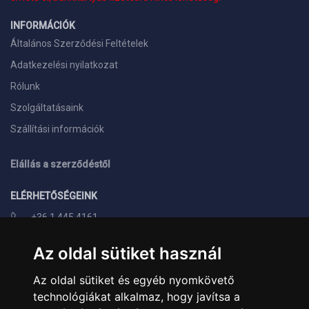
INFORMÁCIÓK
Általános Szerződési Feltételek
Adatkezelési nyilatkozat
Rólunk
Szolgáltatásaink
Szállítási információk
Elállás a szerződéstől
ELÉRHETŐSÉGEINK
+36 1 445 4161
+36 70 626 8400
Az oldal sütiket használ
info@landcomputer.hu
Az oldal sütiket és egyéb nyomkövető
1148 Budapest, Nagy Lajos király útja 24.
technológiákat alkalmaz, hogy javítsa a
Nyitvatartás és kapcsolat