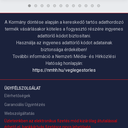
A Kormány döntése alapján a kereskedő tartós adathordozó
termék vásárlásakor köteles a fogyasztó részére ingyenes
adattörlő kódot biztosítani.
Használja az ingyenes adattörlő kódot adatainak
biztonsága érdekében!
További információ a Nemzeti Média- és Hírközlési
Hatóság honlapján:
https://nmhh.hu/veglegestorles
ÜGYFÉLSZOLGÁLAT
Elérhetőségek
Garanciális Ügyintézés
Webszolgáltatás
Üzleteinkben az elektronikus fizetés mód kizárólag átutalással
érhető el, bankkártyás fizetésre nincs lehetőség.