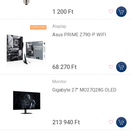
1 200 Ft
Alaplap
NÉPSZERŰ
Asus PRIME Z790-P WIFI
68 270 Ft
Monitor
Gigabyte 27" MO27Q28G OLED
213 940 Ft