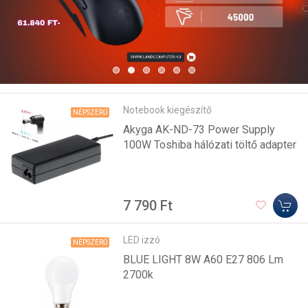
Notebook kiegészítő
NÉPSZERŰ
Akyga AK-ND-73 Power Supply
100W Toshiba hálózati töltő adapter
7 790 Ft
LED izzó
NÉPSZERŰ
BLUE LIGHT 8W A60 E27 806 Lm
2700k