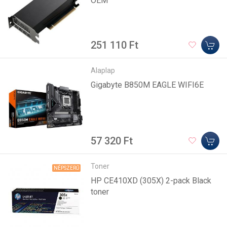
OEM
251 110 Ft
Alaplap
Gigabyte B850M EAGLE WIFI6E
57 320 Ft
Toner
NÉPSZERŰ
HP CE410XD (305X) 2-pack Black
toner