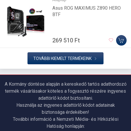
Asus ROG MAXIMUS Z890 HERO
BTF
269 510 Ft
TOVÁBBI KIEMELT TERMÉKEINK
A Kormány döntése alapján a kereskedő tartós adathordozó
termék vásárlásakor köteles a fogyasztó részére ingyenes
adattörlő kódot biztosítani.
Használja az ingyenes adattörlő kódot adatainak
biztonsága érdekében!
További információ a Nemzeti Média- és Hírközlési
Hatóság honlapján: