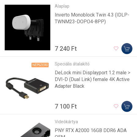
Alaplap
Inverto Monoblock Twin 4.3 (IDLP-
TWNM23-DOPO4-8PP)
7 240 Ft
Speciális átalakító
NÉPSZERŰ
DeLock mini Displayport 1.2 male >
DVI-D (Dual Link) female 4K Active
Adapter Black
7 100 Ft
Videókártya
PNY RTX A2000 16GB DDR6 ADA