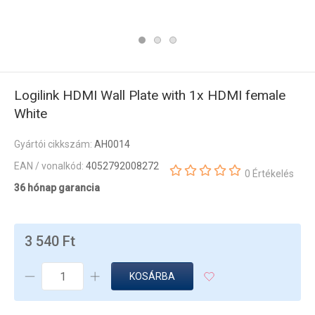
Logilink HDMI Wall Plate with 1x HDMI female
White
Gyártói cikkszám:
AH0014
EAN / vonalkód:
4052792008272
0 Értékelés
36 hónap garancia
3 540 Ft
KOSÁRBA