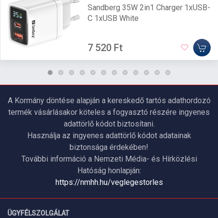
Sandberg 35W 2in1 Charger 1xUSB-
C 1xUSB White
7 520 Ft
A Kormány döntése alapján a kereskedő tartós adathordozó
termék vásárlásakor köteles a fogyasztó részére ingyenes
adattörlő kódot biztosítani.
Használja az ingyenes adattörlő kódot adatainak
biztonsága érdekében!
További információ a Nemzeti Média- és Hírközlési
Hatóság honlapján:
https://nmhh.hu/veglegestorles
ÜGYFÉLSZOLGÁLAT