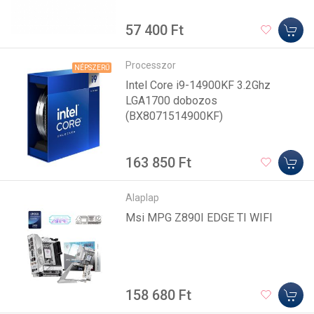
57 400 Ft
Processzor
NÉPSZERŰ
Intel Core i9-14900KF 3.2Ghz
LGA1700 dobozos
(BX8071514900KF)
163 850 Ft
Alaplap
Msi MPG Z890I EDGE TI WIFI
158 680 Ft