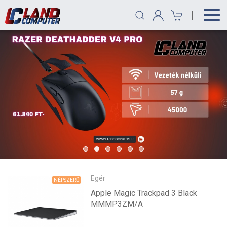
|
Egér
NÉPSZERŰ
Apple Magic Trackpad 3 Black
MMMP3ZM/A