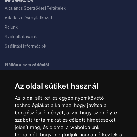
INFORMÁCIÓK
Általános Szerződési Feltételek
Adatkezelési nyilatkozat
Rólunk
Szolgáltatásaink
Szállítási információk
Elállás a szerződéstől
ELÉRHETŐSÉGEINK
Az oldal sütiket használ
+36 1 445 4161
+36 70 626 8400
Az oldal sütiket és egyéb nyomkövető
info@landcomputer.hu
technológiákat alkalmaz, hogy javítsa a
1148 Budapest, Nagy Lajos király útja 24.
Nyitvatartás és kapcsolat
böngészési élményét, azzal hogy személyre
szabott tartalmakat és célzott hirdetéseket
jelenít meg, és elemzi a weboldalunk
PARTNEREINK
forgalmát, hogy megtudjuk honnan érkeztek a