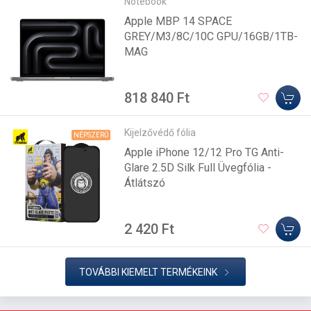
Notebook
Apple MBP 14 SPACE
GREY/M3/8C/10C GPU/16GB/1TB-
MAG
818 840 Ft
Kijelzővédő fólia
NÉPSZERŰ
Apple iPhone 12/12 Pro TG Anti-
Glare 2.5D Silk Full Üvegfólia -
Átlátszó
2 420 Ft
TOVÁBBI KIEMELT TERMÉKEINK