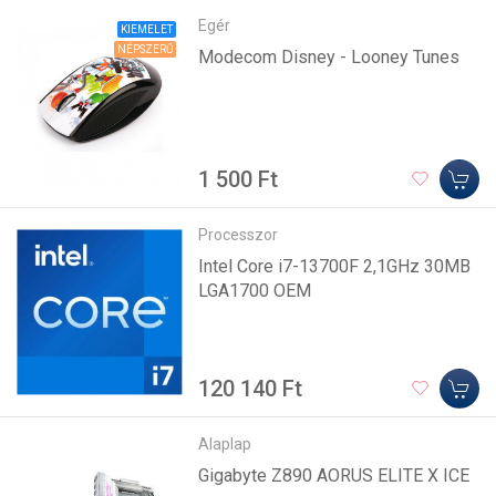
Egér
KIEMELET
NÉPSZERŰ
Modecom Disney - Looney Tunes
1 500 Ft
Processzor
Intel Core i7-13700F 2,1GHz 30MB
LGA1700 OEM
120 140 Ft
Alaplap
Gigabyte Z890 AORUS ELITE X ICE