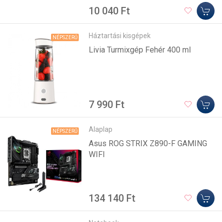
10 040 Ft
Háztartási kisgépek
NÉPSZERŰ
Livia Turmixgép Fehér 400 ml
7 990 Ft
Alaplap
NÉPSZERŰ
Asus ROG STRIX Z890-F GAMING
WIFI
134 140 Ft