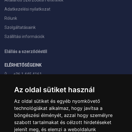
Általános Szerződési Feltételek
Adatkezelési nyilatkozat
Rólunk
Szolgáltatásaink
Szállítási információk
Elállás a szerződéstől
ELÉRHETŐSÉGEINK
+36 1 445 4161
+36 70 626 8400
Az oldal sütiket használ
info@landcomputer.hu
Az oldal sütiket és egyéb nyomkövető
1148 Budapest, Nagy Lajos király útja 24.
technológiákat alkalmaz, hogy javítsa a
Nyitvatartás és kapcsolat
böngészési élményét, azzal hogy személyre
szabott tartalmakat és célzott hirdetéseket
PARTNEREINK
jelenít meg, és elemzi a weboldalunk