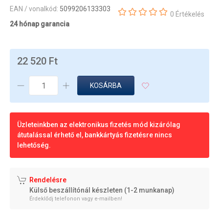
EAN / vonalkód:
5099206133303
0 Értékelés
24 hónap garancia
22 520 Ft
KOSÁRBA
Üzleteinkben az elektronikus fizetés mód kizárólag
átutalással érhető el, bankkártyás fizetésre nincs
lehetőség.
Rendelésre
Külső beszállítónál készleten (1-2 munkanap)
Érdeklődj telefonon vagy e-mailben!