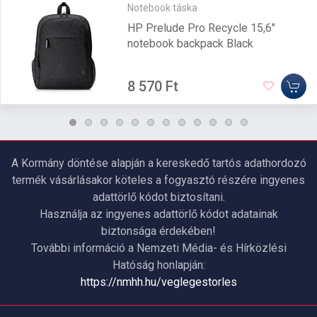
Notebook táska
HP Prelude Pro Recycle 15,6"
notebook backpack Black
8 570 Ft
A Kormány döntése alapján a kereskedő tartós adathordozó
termék vásárlásakor köteles a fogyasztó részére ingyenes
adattörlő kódot biztosítani.
Használja az ingyenes adattörlő kódot adatainak
biztonsága érdekében!
További információ a Nemzeti Média- és Hírközlési
Hatóság honlapján:
https://nmhh.hu/veglegestorles