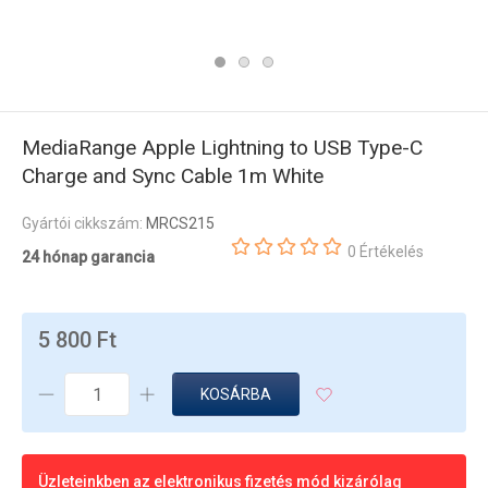
MediaRange Apple Lightning to USB Type-C
Charge and Sync Cable 1m White
Gyártói cikkszám:
MRCS215
0 Értékelés
24 hónap garancia
5 800 Ft
KOSÁRBA
Üzleteinkben az elektronikus fizetés mód kizárólag