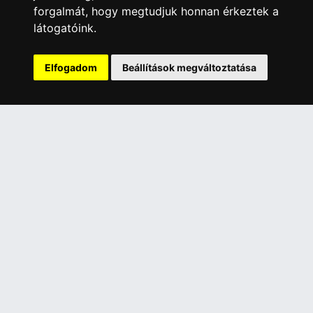
INFORMÁCIÓK
forgalmát, hogy megtudjuk honnan érkeztek a
Általános Szerződési Feltételek
látogatóink.
Adatkezelési nyilatkozat
Rólunk
Elfogadom
Beállítások megváltoztatása
Szolgáltatásaink
Szállítási információk
Elállás a szerződéstől
ELÉRHETŐSÉGEINK
+36 1 445 4161
+36 70 626 8400
info@landcomputer.hu
1148 Budapest, Nagy Lajos király útja 24.
Nyitvatartás és kapcsolat