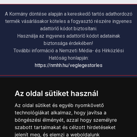
A Kormány döntése alapján a kereskedő tartós adathordozó
termék vásárlásakor köteles a fogyasztó részére ingyenes
adattörlő kódot biztosítani.
Használja az ingyenes adattörlő kódot adatainak
biztonsága érdekében!
További információ a Nemzeti Média- és Hírközlési
Hatóság honlapján:
https://nmhh.hu/veglegestorles
ÜGYFÉLSZOLGÁLAT
Az oldal sütiket használ
Elérhetőségek
Garanciális Ügyintézés
Az oldal sütiket és egyéb nyomkövető
Webszolgáltatás
technológiákat alkalmaz, hogy javítsa a
böngészési élményét, azzal hogy személyre
Üzleteinkben az elektronikus fizetés mód kizárólag átutalással
érhető el, bankkártyás fizetésre nincs lehetőség.
szabott tartalmakat és célzott hirdetéseket
jelenít meg, és elemzi a weboldalunk