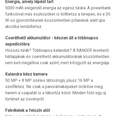
Energia, amely lépést tart
5000 mAh elegendő energia az egész túrára. A powerbank
funkcióval más eszközöket is tölthetsz a terepen, és a 30
W-os gyorstöltésnek köszönhetően pillanatok alatt újra
akcióba lendülhetsz.
Cserélhető akkumulátor - készen áll a többnapos
expedíciókra
Hosszú túrák? Többnapos kalandok? A RANGER levehető
hátlapjának és cserélhető akkumulátorának köszönhetően
nem kell megállnia csak azért, mert kifogyott az energiája.
Kalandra kész kamera
50 MP + 8 MP széles látószögű, plusz 16 MP a
szelfikhez. Ne csak a panorámaképeket örökítse meg,
hanem a csapatát is a tábortűz körül. Minden fotó egy új
történet az ösvényről.
Felvételek a felszín alól