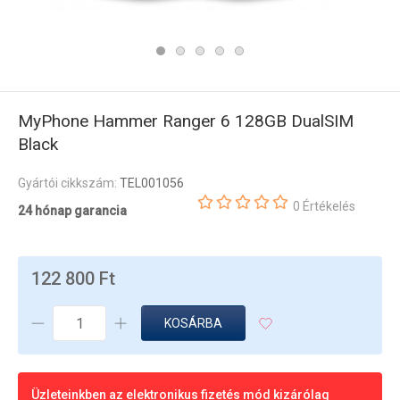
MyPhone Hammer Ranger 6 128GB DualSIM
Black
Gyártói cikkszám:
TEL001056
0 Értékelés
24 hónap garancia
122 800 Ft
KOSÁRBA
Üzleteinkben az elektronikus fizetés mód kizárólag