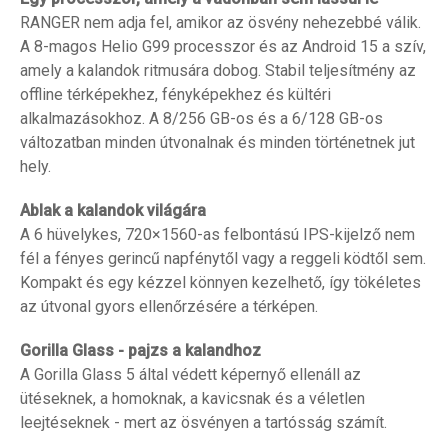
RANGER nem adja fel, amikor az ösvény nehezebbé válik.
A 8-magos Helio G99 processzor és az Android 15 a szív,
amely a kalandok ritmusára dobog. Stabil teljesítmény az
offline térképekhez, fényképekhez és kültéri
alkalmazásokhoz. A 8/256 GB-os és a 6/128 GB-os
változatban minden útvonalnak és minden történetnek jut
hely.
Ablak a kalandok világára
A 6 hüvelykes, 720×1560-as felbontású IPS-kijelző nem
fél a fényes gerincű napfénytől vagy a reggeli ködtől sem.
Kompakt és egy kézzel könnyen kezelhető, így tökéletes
az útvonal gyors ellenőrzésére a térképen.
Gorilla Glass - pajzs a kalandhoz
A Gorilla Glass 5 által védett képernyő ellenáll az
ütéseknek, a homoknak, a kavicsnak és a véletlen
leejtéseknek - mert az ösvényen a tartósság számít.