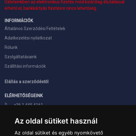
Üzleteinkben az elektronikus fizetés mód kizárólag átutalással
érhető el, bankkártyás fizetésre nincs lehetőség.
INFORMÁCIÓK
Általános Szerződési Feltételek
Adatkezelési nyilatkozat
Rólunk
Szolgáltatásaink
Szállítási információk
Elállás a szerződéstől
ELÉRHETŐSÉGEINK
+36 1 445 4161
+36 70 626 8400
Az oldal sütiket használ
info@landcomputer.hu
Az oldal sütiket és egyéb nyomkövető
1148 Budapest, Nagy Lajos király útja 24.