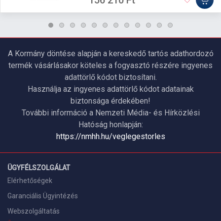
156 210 Ft
A Kormány döntése alapján a kereskedő tartós adathordozó
termék vásárlásakor köteles a fogyasztó részére ingyenes
adattörlő kódot biztosítani.
Használja az ingyenes adattörlő kódot adatainak
biztonsága érdekében!
További információ a Nemzeti Média- és Hírközlési
Hatóság honlapján:
https://nmhh.hu/veglegestorles
ÜGYFÉLSZOLGÁLAT
Elérhetőségek
Garanciális Ügyintézés
Webszolgáltatás