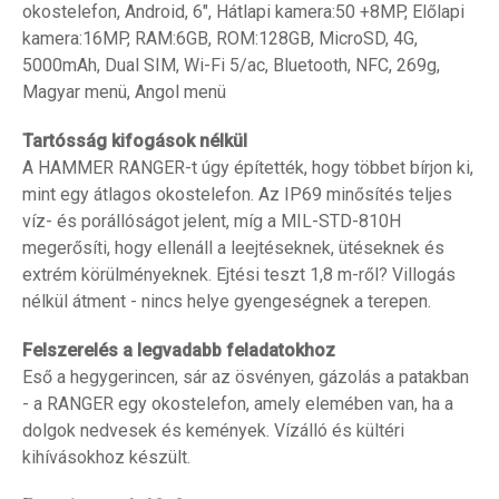
okostelefon, Android, 6", Hátlapi kamera:50 +8MP, Előlapi
kamera:16MP, RAM:6GB, ROM:128GB, MicroSD, 4G,
5000mAh, Dual SIM, Wi-Fi 5/ac, Bluetooth, NFC, 269g,
Magyar menü, Angol menü
Tartósság kifogások nélkül
A HAMMER RANGER-t úgy építették, hogy többet bírjon ki,
mint egy átlagos okostelefon. Az IP69 minősítés teljes
víz- és porállóságot jelent, míg a MIL-STD-810H
megerősíti, hogy ellenáll a leejtéseknek, ütéseknek és
extrém körülményeknek. Ejtési teszt 1,8 m-ről? Villogás
nélkül átment - nincs helye gyengeségnek a terepen.
Felszerelés a legvadabb feladatokhoz
Eső a hegygerincen, sár az ösvényen, gázolás a patakban
- a RANGER egy okostelefon, amely elemében van, ha a
dolgok nedvesek és kemények. Vízálló és kültéri
kihívásokhoz készült.