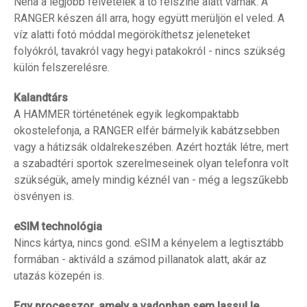
Néha a legjobb felvételek a tó felszíne alatt várnak. A
RANGER készen áll arra, hogy együtt merüljön el veled. A
víz alatti fotó móddal megörökíthetsz jeleneteket
folyókról, tavakról vagy hegyi patakokról - nincs szükség
külön felszerelésre.
Kalandtárs
A HAMMER történetének egyik legkompaktabb
okostelefonja, a RANGER elfér bármelyik kabátzsebben
vagy a hátizsák oldalrekeszében. Azért hozták létre, mert
a szabadtéri sportok szerelmeseinek olyan telefonra volt
szükségük, amely mindig kéznél van - még a legszűkebb
ösvényen is.
eSIM technológia
Nincs kártya, nincs gond. eSIM a kényelem a legtisztább
formában - aktiváld a számod pillanatok alatt, akár az
utazás közepén is.
Egy processzor, amely a vadonban sem lassul le