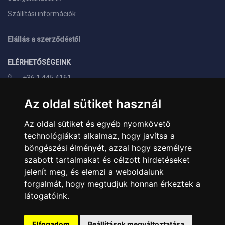
Szállítási információk
Elállás a szerződéstől
ELÉRHETŐSÉGEINK
+36 1 445 4161
+36 70 626 8400
Az oldal sütiket használ
info@landcomputer.hu
Az oldal sütiket és egyéb nyomkövető
1148 Budapest, Nagy Lajos király útja 24.
technológiákat alkalmaz, hogy javítsa a
Nyitvatartás és kapcsolat
böngészési élményét, azzal hogy személyre
szabott tartalmakat és célzott hirdetéseket
PARTNEREINK
jelenít meg, és elemzi a weboldalunk
forgalmát, hogy megtudjuk honnan érkeztek a
Árukereső.hu
látogatóink.
Elfogadom
Beállítások megváltoztatása