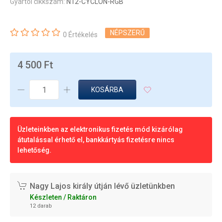
Gyártói cikkszám:
N12-CYCLON-RGB
NÉPSZERŰ
0 Értékelés
4 500 Ft
KOSÁRBA
Üzleteinkben az elektronikus fizetés mód kizárólag
átutalással érhető el, bankkártyás fizetésre nincs
lehetőség.
Nagy Lajos király útján lévő üzletünkben
Készleten / Raktáron
12 darab