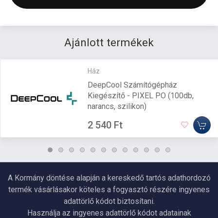
Ajánlott termékek
Ház
DeepCool Számítógépház
Kiegészítő - PIXEL PO (100db,
narancs, szilikon)
2 540 Ft
A Kormány döntése alapján a kereskedő tartós adathordozó
termék vásárlásakor köteles a fogyasztó részére ingyenes
adattörlő kódot biztosítani.
Használja az ingyenes adattörlő kódot adatainak