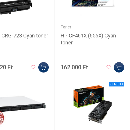
Toner
 CRG-723 Cyan toner
HP CF461X (656X) Cyan
toner
20 Ft
162 000 Ft
KIEMELET