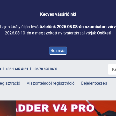
Kedves vásárlóink!
Lajos király útján lévő
üzletünk 2026.08.08-án szombaton zárva
2026.08.10-én a megszokott nyitvatartással várjuk Önöket!
Bezárás
u
+36 1 445 4161
+36 70 626 8400
|
|
egisztráció
Viszonteladói regisztráció
Bejelentkezés