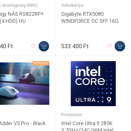
i tárolóegység (NAS)
Videókártya
ogy NAS RS822RP+
Gigabyte RTX5080
 (4 HDD) HU
WINDFORCE OC SFF 16G
40 Ft
533 400 Ft
NÉPSZERŰ
Processzor
dder V3 Pro - Black
Intel Core Ultra 9 285K
3.7GHz/24C/36M Intel