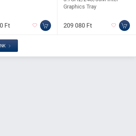
Graphics Tray
0 Ft
209 080 Ft
INK