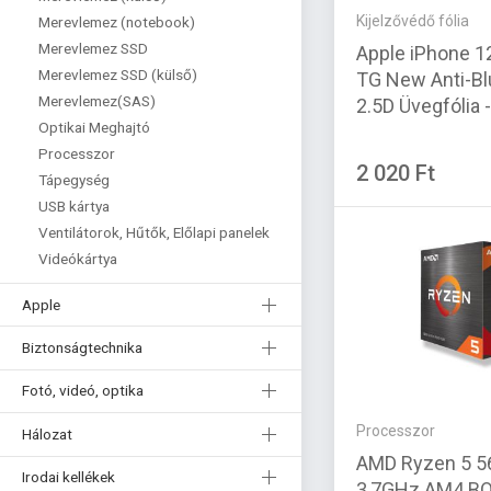
Kijelzővédő fólia
Merevlemez (notebook)
Merevlemez SSD
Apple iPhone 1
Merevlemez SSD (külső)
TG New Anti-Bl
Merevlemez(SAS)
2.5D Üvegfólia 
Optikai Meghajtó
Processzor
2 020 Ft
Tápegység
USB kártya
Ventilátorok, Hűtők, Előlapi panelek
Videókártya
Apple
Biztonságtechnika
Fotó, videó, optika
Processzor
Hálozat
AMD Ryzen 5 
Irodai kellékek
3,7GHz AM4 B