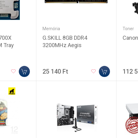
Memória
Toner
G.SKILL 8GB DDR4
Canon
700X
3200MHz Aegis
 Tray
25 140 Ft
112 5