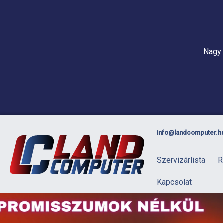
Nagy 
info@landcomputer.h
Szervizárlista
R
Kapcsolat