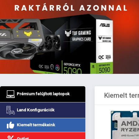
Prémium felújított laptopok
Kiemelt te
Land Konfigurációk
Kiemelt termékeink
Outlet