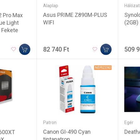
Alaplap
Hálózat
Asus PRIME Z890M-PLUS
Synol
2 Pro Max
WIFI
(2GB)
ue Light
- Fekete
82 740 Ft
509 9
NÉPSZERŰ
Patron
Egér
Canon GI-490 Cyan
DeathA
5600XT
tintapatron
OX