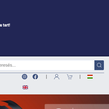
 tart!
|
|