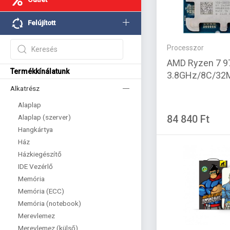
Felújított
Processzor
AMD Ryzen 7 9
Termékkínálatunk
3.8GHz/8C/32M
Alkatrész
Alaplap
Alaplap (szerver)
84 840 Ft
Hangkártya
Ház
Házkiegészítő
IDE Vezérlő
Memória
Memória (ECC)
Memória (notebook)
Merevlemez
Merevlemez (külső)