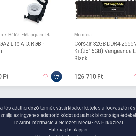
rok, Hűtők, Előlapi panelek
Memória
 GA2 Lite AIO, RGB -
Corsair 32GB DDR4 266
m
Kit(2x16GB) Vengeance 
Black
0 Ft
126 710 Ft
artós adathordozó termék vásárlásakor köteles a fogyasztó részé
ználja az ingyenes adattörlő kódot adatainak biztonsága érdeké
További információ a Nemzeti Média- és Hírközlési
Hatóság honlapján: