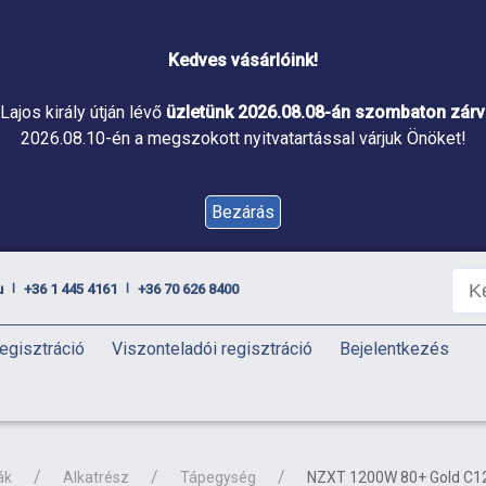
Kedves vásárlóink!
Lajos király útján lévő
üzletünk 2026.08.08-án szombaton zárva
2026.08.10-én a megszokott nyitvatartással várjuk Önöket!
Bezárás
u
+36 1 445 4161
+36 70 626 8400
|
|
egisztráció
Viszonteladói regisztráció
Bejelentkezés
ák
Alkatrész
Tápegység
NZXT 1200W 80+ Gold C12