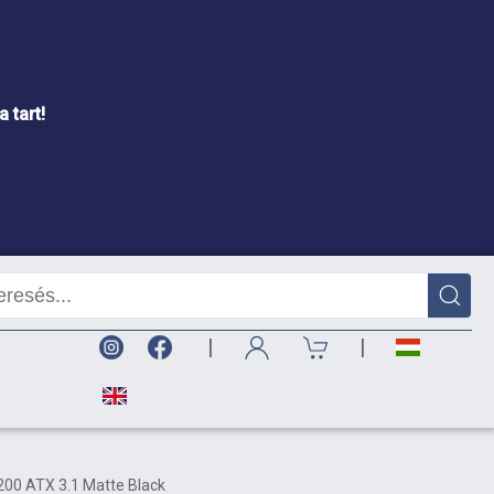
 tart!
|
|
00 ATX 3.1 Matte Black