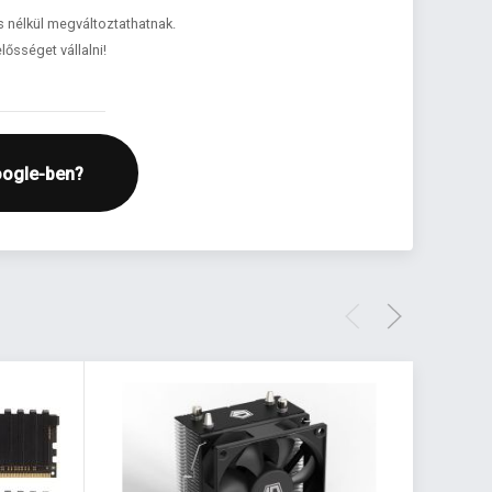
és nélkül megváltoztathatnak.
lősséget vállalni!
oogle-ben?