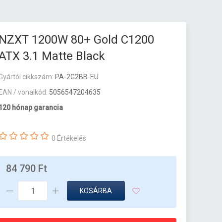
NZXT 1200W 80+ Gold C1200
ATX 3.1 Matte Black
Gyártói cikkszám:
PA-2G2BB-EU
EAN / vonalkód:
5056547204635
120 hónap garancia
0 Értékelés
84 790 Ft
KOSÁRBA