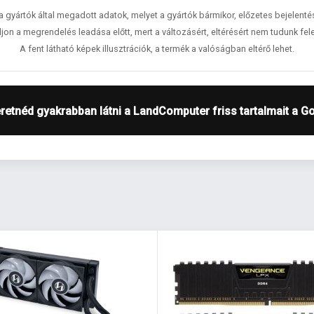
 a gyártók által megadott adatok, melyet a gyártók bármikor, előzetes bejelent
jon a megrendelés leadása előtt, mert a változásért, eltérésért nem tudunk fele
A fent látható képek illusztrációk, a termék a valóságban eltérő lehet.
retnéd gyakrabban látni a LandComputer friss tartalmait a G