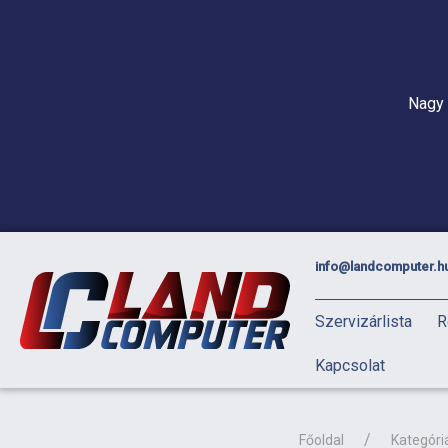
Nagy 
info@landcomputer.h
Szervizárlista
R
Kapcsolat
Főoldal
Kategóri