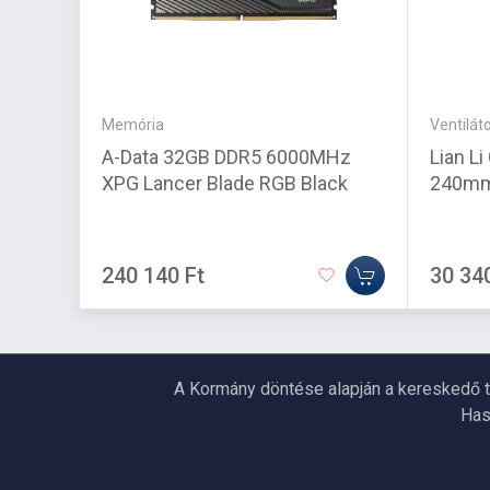
Memória
Ventiláto
A-Data 32GB DDR5 6000MHz
Lian Li
XPG Lancer Blade RGB Black
240m
240 140 Ft
30 34
A Kormány döntése alapján a kereskedő t
Has