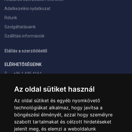
Adatkezelési nyilatkozat
Rólunk
Szolgáltatásaink
Szállítási információk
Elállás a szerződéstől
ELÉRHETŐSÉGEINK
+36 1 445 4161
+36 70 626 8400
Az oldal sütiket használ
info@landcomputer.hu
Az oldal sütiket és egyéb nyomkövető
1148 Budapest, Nagy Lajos király útja 24.
technológiákat alkalmaz, hogy javítsa a
Nyitvatartás és kapcsolat
böngészési élményét, azzal hogy személyre
szabott tartalmakat és célzott hirdetéseket
PARTNEREINK
jelenít meg, és elemzi a weboldalunk