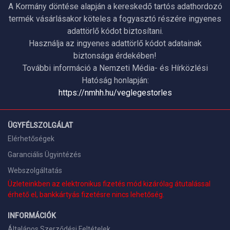
A Kormány döntése alapján a kereskedő tartós adathordozó
termék vásárlásakor köteles a fogyasztó részére ingyenes
adattörlő kódot biztosítani.
Használja az ingyenes adattörlő kódot adatainak
biztonsága érdekében!
További információ a Nemzeti Média- és Hírközlési
Hatóság honlapján:
https://nmhh.hu/veglegestorles
ÜGYFÉLSZOLGÁLAT
Elérhetőségek
Garanciális Ügyintézés
Webszolgáltatás
Üzleteinkben az elektronikus fizetés mód kizárólag átutalással
érhető el, bankkártyás fizetésre nincs lehetőség.
INFORMÁCIÓK
Általános Szerződési Feltételek