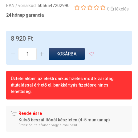
EAN / vonalkód:
5056547202990
0 Értékelés
24 hónap garancia
8 920 Ft
KOSÁRBA
Üzleteinkben az elektronikus fizetés mód kizárólag
átutalással érhető el, bankkártyás fizetésre nincs
lehetőség.
Rendelésre
Külső beszállítónál készleten (4-5 munkanap)
Érdeklődj telefonon vagy e-mailben!