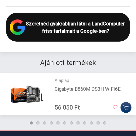
Szeretnéd gyakrabban látni a LandComputer
friss tartalmait a Google-ben?
Ajánlott termékek
Alaplap
Gigabyte B860M DS3H WIFI6E
56 050 Ft