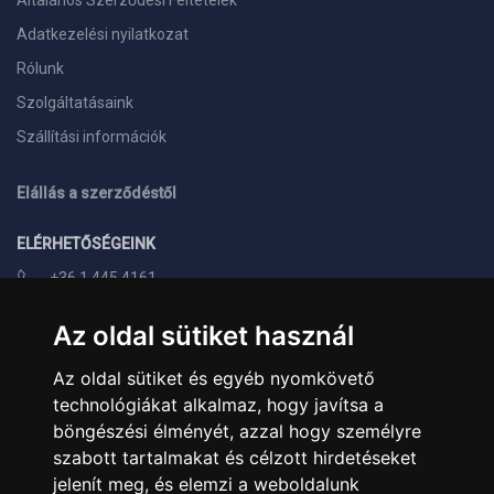
Általános Szerződési Feltételek
Adatkezelési nyilatkozat
Rólunk
Szolgáltatásaink
Szállítási információk
Elállás a szerződéstől
ELÉRHETŐSÉGEINK
+36 1 445 4161
+36 70 626 8400
Az oldal sütiket használ
info@landcomputer.hu
Az oldal sütiket és egyéb nyomkövető
1148 Budapest, Nagy Lajos király útja 24.
technológiákat alkalmaz, hogy javítsa a
Nyitvatartás és kapcsolat
böngészési élményét, azzal hogy személyre
szabott tartalmakat és célzott hirdetéseket
PARTNEREINK
jelenít meg, és elemzi a weboldalunk