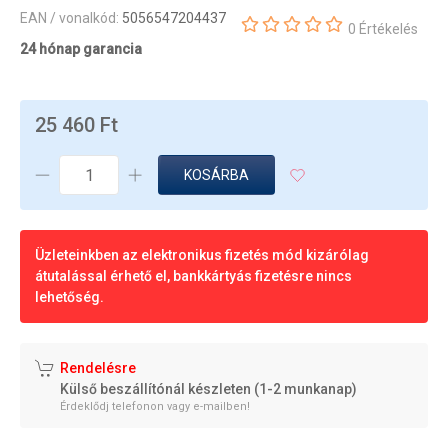
EAN / vonalkód:
5056547204437
0 Értékelés
24 hónap garancia
25 460 Ft
KOSÁRBA
Üzleteinkben az elektronikus fizetés mód kizárólag
átutalással érhető el, bankkártyás fizetésre nincs
lehetőség.
Rendelésre
Külső beszállítónál készleten (1-2 munkanap)
Érdeklődj telefonon vagy e-mailben!