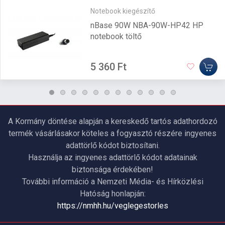
Notebook kiegészítő
nBase 90W NBA-90W-HP42 HP
notebook töltő
5 360 Ft
A Kormány döntése alapján a kereskedő tartós adathordozó
termék vásárlásakor köteles a fogyasztó részére ingyenes
adattörlő kódot biztosítani.
Használja az ingyenes adattörlő kódot adatainak
biztonsága érdekében!
További információ a Nemzeti Média- és Hírközlési
Hatóság honlapján:
https://nmhh.hu/veglegestorles