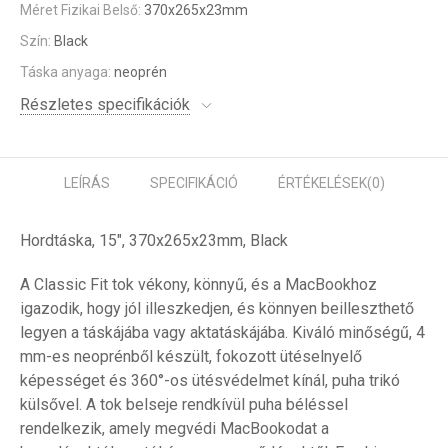
Méret Fizikai Belső:
370x265x23mm
Szín:
Black
Táska anyaga:
neoprén
Részletes specifikációk
LEÍRÁS
SPECIFIKÁCIÓ
ÉRTÉKELÉSEK
(0)
Hordtáska, 15", 370x265x23mm, Black
A Classic Fit tok vékony, könnyű, és a MacBookhoz
igazodik, hogy jól illeszkedjen, és könnyen beilleszthető
legyen a táskájába vagy aktatáskájába. Kiváló minőségű, 4
mm-es neoprénből készült, fokozott ütéselnyelő
képességet és 360°-os ütésvédelmet kínál, puha trikó
külsővel. A tok belseje rendkívül puha béléssel
rendelkezik, amely megvédi MacBookodat a