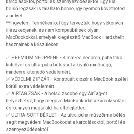
karcolásoktól, portól és szennyeződésektől. Egy kis
belső légzsák is található benne, így nyomon követheted
a helyét.
**Figyelem: Termékeinket úgy terveztük, hogy vékonyan
illeszkedjenek, és nem kompatibilisek olyan
MacBookokkal, amelyek kiegészítő MacBook Hardshellt
használnak a készüléken.
✅ PRÉMIUM NEOPRENE - 4 mm-es neoprén, puha trikó
külsővel és ultra-puha béléssel a kiváló minőségű,
mindenre kiterjedő védelemért.
✅ VÉDELMI ZIPZÁR - Konstruált cipzár a MacBook szélei
körüli extra védelemért.
✅ AIRTAG ZSÁK - A belső zsebbe egy AirTag-et
helyezhetsz, hogy megóvd MacBookodat a karcolásoktól,
és könnyen megtaláld, ha elfelejtetted.
✅ ULTRA-SOFT BÉRLET - Az ultra-puha műszőrme bélés
segít megvédeni MacBookodat a karcolásoktól, portól és
szennyeződésektől.