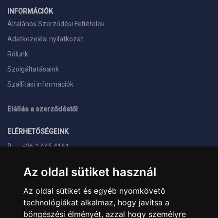
INFORMÁCIÓK
Általános Szerződési Feltételek
Adatkezelési nyilatkozat
Rólunk
Szolgáltatásaink
Szállítási információk
Elállás a szerződéstől
ELÉRHETŐSÉGEINK
+36 1 445 4161
+36 70 626 8400
Az oldal sütiket használ
info@landcomputer.hu
Az oldal sütiket és egyéb nyomkövető
1148 Budapest, Nagy Lajos király útja 24.
technológiákat alkalmaz, hogy javítsa a
Nyitvatartás és kapcsolat
böngészési élményét, azzal hogy személyre