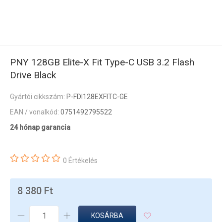
PNY 128GB Elite-X Fit Type-C USB 3.2 Flash
Drive Black
Gyártói cikkszám:
P-FDI128EXFITC-GE
EAN / vonalkód:
0751492795522
24 hónap garancia
0 Értékelés
8 380 Ft
KOSÁRBA