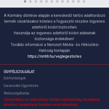
A Kormány döntése alapján a kereskedő tartós adathordozó
termék vásárlásakor köteles a fogyasztó részére ingyenes
adattörlő kódot biztosítani.
Használja az ingyenes adattörlő kódot adatainak
biztonsága érdekében!
További információ a Nemzeti Média- és Hírközlési
Hatóság honlapján:
https://nmhh.hu/veglegestorles
ÜGYFÉLSZOLGÁLAT
Elérhetőségek
Garanciális Ügyintézés
Webszolgáltatás
Üzleteinkben az elektronikus fizetés mód kizárólag átutalással
érhető el, bankkártyás fizetésre nincs lehetőség.