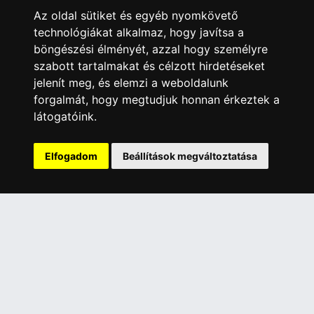
https://nmhh.hu/veglegestorles
Az oldal sütiket és egyéb nyomkövető
technológiákat alkalmaz, hogy javítsa a
böngészési élményét, azzal hogy személyre
ÜGYFÉLSZOLGÁLAT
szabott tartalmakat és célzott hirdetéseket
Elérhetőségek
jelenít meg, és elemzi a weboldalunk
Garanciális Ügyintézés
forgalmát, hogy megtudjuk honnan érkeztek a
Webszolgáltatás
látogatóink.
Üzleteinkben az elektronikus fizetés mód kizárólag átutalással
érhető el, bankkártyás fizetésre nincs lehetőség.
Elfogadom
Beállítások megváltoztatása
INFORMÁCIÓK
Általános Szerződési Feltételek
Adatkezelési nyilatkozat
Rólunk
Szolgáltatásaink
Szállítási információk
Elállás a szerződéstől