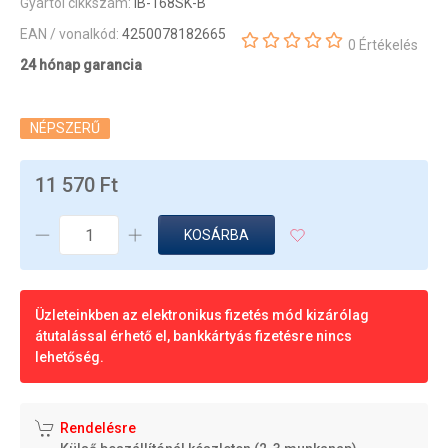
Gyártói cikkszám:
IB-168SK-B
EAN / vonalkód:
4250078182665
0 Értékelés
24 hónap garancia
NÉPSZERŰ
11 570 Ft
KOSÁRBA
Üzleteinkben az elektronikus fizetés mód kizárólag
átutalással érhető el, bankkártyás fizetésre nincs
lehetőség.
Rendelésre