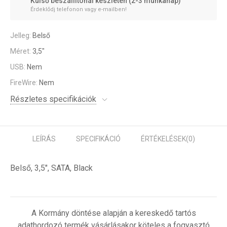
Külső beszállítónál készleten (2-3 munkanap)
Érdeklődj telefonon vagy e-mailben!
Jelleg:
Belső
Méret:
3,5"
USB:
Nem
FireWire:
Nem
Részletes specifikációk
LEÍRÁS
SPECIFIKÁCIÓ
ÉRTÉKELÉSEK
(0)
Belső, 3,5", SATA, Black
A Kormány döntése alapján a kereskedő tartós
adathordozó termék vásárlásakor köteles a fogyasztó