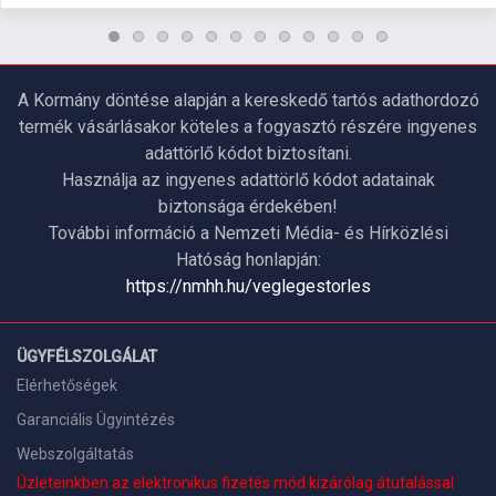
A Kormány döntése alapján a kereskedő tartós adathordozó
termék vásárlásakor köteles a fogyasztó részére ingyenes
adattörlő kódot biztosítani.
Használja az ingyenes adattörlő kódot adatainak
biztonsága érdekében!
További információ a Nemzeti Média- és Hírközlési
Hatóság honlapján:
https://nmhh.hu/veglegestorles
ÜGYFÉLSZOLGÁLAT
Elérhetőségek
Garanciális Ügyintézés
Webszolgáltatás
Üzleteinkben az elektronikus fizetés mód kizárólag átutalással