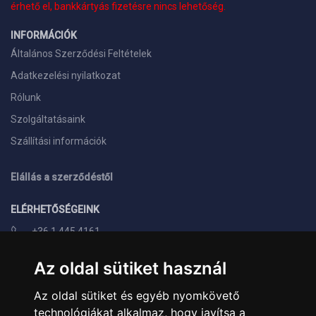
érhető el, bankkártyás fizetésre nincs lehetőség.
INFORMÁCIÓK
Általános Szerződési Feltételek
Adatkezelési nyilatkozat
Rólunk
Szolgáltatásaink
Szállítási információk
Elállás a szerződéstől
ELÉRHETŐSÉGEINK
+36 1 445 4161
+36 70 626 8400
Az oldal sütiket használ
info@landcomputer.hu
Az oldal sütiket és egyéb nyomkövető
1148 Budapest, Nagy Lajos király útja 24.
technológiákat alkalmaz, hogy javítsa a