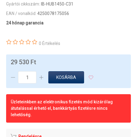
Gyártói cikkszám:
IB-HUB1450-C31
EAN / vonalkód:
4250078175056
24 hónap garancia
0 Értékelés
29 530 Ft
KOSÁRBA
Üzleteinkben az elektronikus fizetés mód kizárólag
átutalással érhető el, bankkártyás fizetésre nincs
lehetőség.
Rendelésre