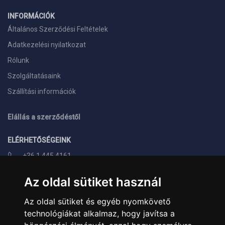
INFORMÁCIÓK
Általános Szerződési Feltételek
Adatkezelési nyilatkozat
Rólunk
Szolgáltatásaink
Szállítási információk
Elállás a szerződéstől
ELÉRHETŐSÉGEINK
+36 1 445 4161
+36 70 626 8400
Az oldal sütiket használ
info@landcomputer.hu
Az oldal sütiket és egyéb nyomkövető
1148 Budapest, Nagy Lajos király útja 24.
technológiákat alkalmaz, hogy javítsa a
Nyitvatartás és kapcsolat