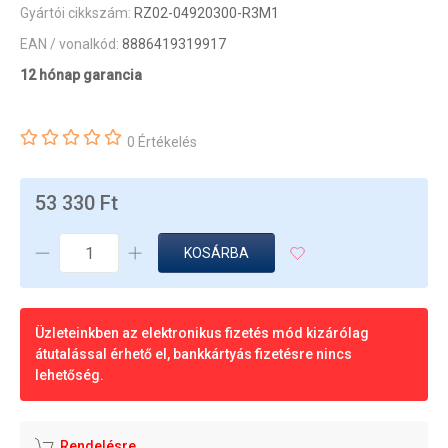
Gyártói cikkszám:
RZ02-04920300-R3M1
EAN / vonalkód:
8886419319917
12 hónap garancia
0 Értékelés
53 330 Ft
KOSÁRBA
Üzleteinkben az elektronikus fizetés mód kizárólag
átutalással érhető el, bankkártyás fizetésre nincs
lehetőség.
Rendelésre