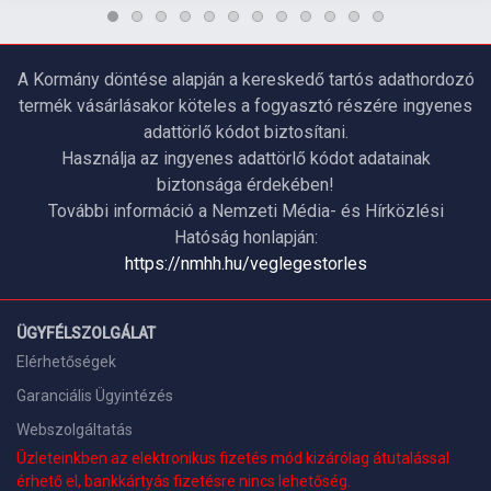
A Kormány döntése alapján a kereskedő tartós adathordozó
termék vásárlásakor köteles a fogyasztó részére ingyenes
adattörlő kódot biztosítani.
Használja az ingyenes adattörlő kódot adatainak
biztonsága érdekében!
További információ a Nemzeti Média- és Hírközlési
Hatóság honlapján:
https://nmhh.hu/veglegestorles
ÜGYFÉLSZOLGÁLAT
Elérhetőségek
Garanciális Ügyintézés
Webszolgáltatás
Üzleteinkben az elektronikus fizetés mód kizárólag átutalással
érhető el, bankkártyás fizetésre nincs lehetőség.