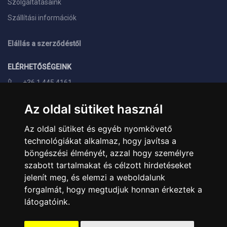
Szolgáltatásaink
Szállítási információk
Elállás a szerződéstől
ELÉRHETŐSÉGEINK
+36 1 445 4161
+36 70 626 8400
Az oldal sütiket használ
info@landcomputer.hu
Az oldal sütiket és egyéb nyomkövető
1148 Budapest, Nagy Lajos király útja 24.
technológiákat alkalmaz, hogy javítsa a
Nyitvatartás és kapcsolat
böngészési élményét, azzal hogy személyre
szabott tartalmakat és célzott hirdetéseket
PARTNEREINK
jelenít meg, és elemzi a weboldalunk
forgalmát, hogy megtudjuk honnan érkeztek a
Árukereső.hu
látogatóink.