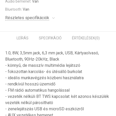
Audio bemenet:
Van
Bluetooth:
Van
Részletes specifikációk
LEÍRÁS
SPECIFIKÁCIÓ
ÉRTÉKELÉSEK
(0)
1.0, 8W, 3,5mm jack, 6,3 mm jack, USB, Kártyaolvasó,
Bluetooth, 90Hz-20kHz, Black
- könnyű, de masszív multimédia lejátszó
- fokozottan karcolás- és ütésálló burkolat
- ideális munkavégzés közbeni használatra
- rendkívül hosszú üzemidő
- FM rádió automatikus hangolással
- vezeték nélküli BT TWS kapcsolat: két azonos készülék
vezeték nélkül párosítható
- zenelejátszás USB és microSD eszközről
- AUX vezetékes bemenet