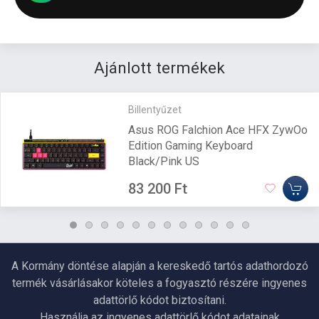
Ajánlott termékek
Billentyűzet
Asus ROG Falchion Ace HFX ZywOo
Edition Gaming Keyboard
Black/Pink US
83 200 Ft
A Kormány döntése alapján a kereskedő tartós adathordozó
termék vásárlásakor köteles a fogyasztó részére ingyenes
adattörlő kódot biztosítani.
Használja az ingyenes adattörlő kódot adatainak