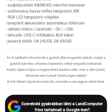
- szabályozható KARAOKE mikrofon bemenet
- szélessávú, bassz-reflex hangszóró, 8W
- RGB LED hangszóró-világítás
- beépített akkumulátor automatikus töltéssel
- várható töltési / üzemidő: ~5h / ~20h
- tartozék: USB-C töltőkábel, AUX kábel
- javasolt töltők: SA 24USB, SA 50USB
Az itt található információk a gyártók által megadott adatok, melyet a
gyártók bármikor, előzetes bejelentés nélkül megváltoztathatnak.
Kérjük, tájékozódjon a megrendelés leadása előtt, mert a változásért,
eltérésért nem tudunk felelősséget vállalni!
A fent látható képek illusztrációk, a termék a valóságban eltérő lehet.
Szeretnéd gyakrabban látni a LandComputer
friss tartalmait a Google-ben?