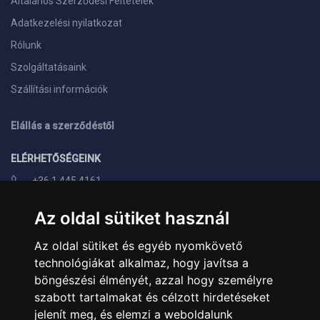
Általános Szerződési Feltételek
Adatkezelési nyilatkozat
Rólunk
Szolgáltatásaink
Szállítási információk
Elállás a szerződéstől
ELÉRHETŐSÉGEINK
+36 1 445 4161
+36 70 626 8400
Az oldal sütiket használ
info@landcomputer.hu
Az oldal sütiket és egyéb nyomkövető
1148 Budapest, Nagy Lajos király útja 24.
technológiákat alkalmaz, hogy javítsa a
Nyitvatartás és kapcsolat
böngészési élményét, azzal hogy személyre
szabott tartalmakat és célzott hirdetéseket
PARTNEREINK
jelenít meg, és elemzi a weboldalunk