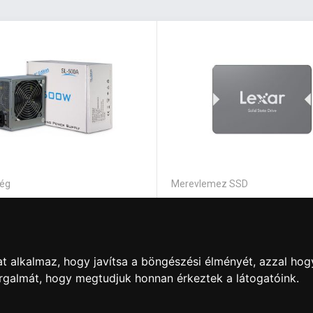
ég
Merevlemez SSD
Tech 500W SL-500 Plus
Lexar 2TB 2,5" SATA3 NS
t alkalmaz, hogy javítsa a böngészési élményét, azzal hog
orgalmát, hogy megtudjuk honnan érkeztek a látogatóink.
0 Ft
140 750 Ft