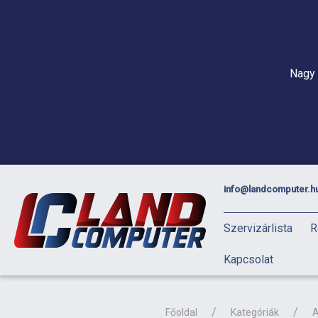
Nagy 
info@landcomputer.h
Szervizárlista
R
Kapcsolat
Főoldal
Kategóriák
A