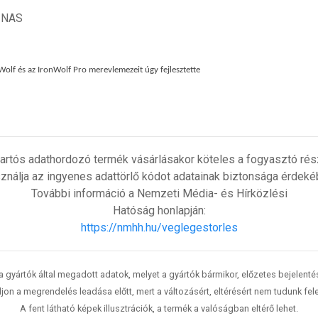
, NAS
Wolf és az IronWolf Pro merevlemezeit úgy fejlesztette
artós adathordozó termék vásárlásakor köteles a fogyasztó részé
ználja az ingyenes adattörlő kódot adatainak biztonsága érdeké
További információ a Nemzeti Média- és Hírközlési
Hatóság honlapján:
https://nmhh.hu/veglegestorles
 a gyártók által megadott adatok, melyet a gyártók bármikor, előzetes bejelent
jon a megrendelés leadása előtt, mert a változásért, eltérésért nem tudunk fele
A fent látható képek illusztrációk, a termék a valóságban eltérő lehet.