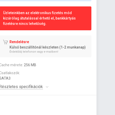
Üzleteinkben az elektronikus fizetés mód
kizárólag átutalással érhető el, bankkártyás
fizetésre nincs lehetőség.
Rendelésre
Külső beszállítónál készleten (1-2 munkanap)
Érdeklődj telefonon vagy e-mailben!
Cache mérete:
256 MB
Csatlakozók:
SATA3
Részletes specifikációk