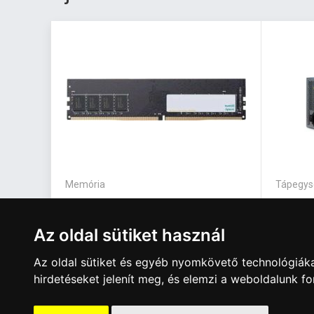
Memória
Tápegys
Apacer 16GB DDR4 3200MHz
Inter-
Az oldal sütiket használ
Az oldal sütiket és egyéb nyomkövető technológiáka
hirdetéseket jelenít meg, és elemzi a weboldalunk f
39 620 Ft
14 06