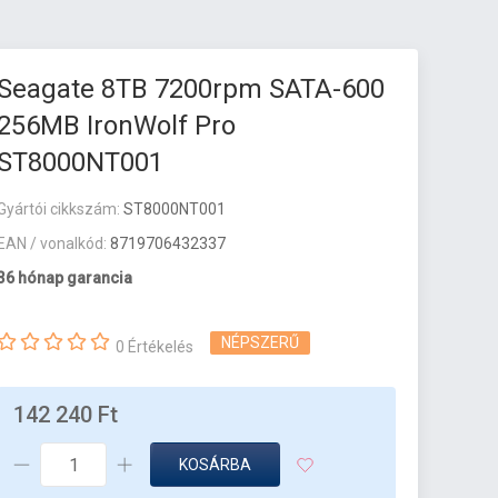
Seagate 8TB 7200rpm SATA-600
256MB IronWolf Pro
ST8000NT001
Gyártói cikkszám:
ST8000NT001
EAN / vonalkód:
8719706432337
36 hónap garancia
NÉPSZERŰ
0 Értékelés
142 240 Ft
KOSÁRBA