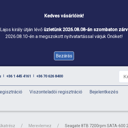
Kedves vásárlóink!
Lajos király útján lévő
üzletünk 2026.08.08-án szombaton zárva
2026.08.10-én a megszokott nyitvatartással várjuk Önöket!
Bezárás
u
+36 1 445 4161
+36 70 626 8400
|
|
egisztráció
Viszonteladói regisztráció
Bejelentkezés
lkatrész
Merevlemez
Seagate 8TB 7200rpm SATA-600 