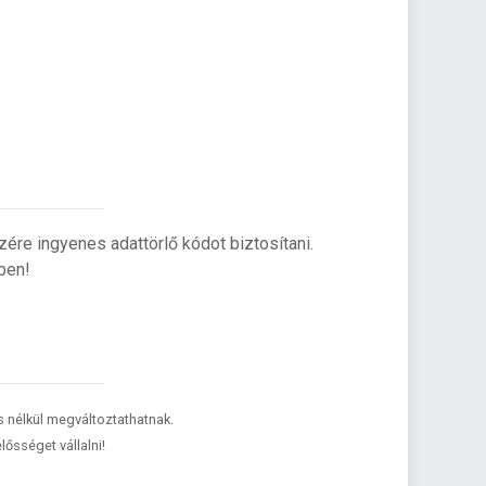
re ingyenes adattörlő kódot biztosítani.
ben!
és nélkül megváltoztathatnak.
lősséget vállalni!