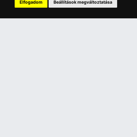
Elfogadom
Beállítások megváltoztatása
A Kormány döntése alapján a kereskedő t
Has
ÜGYFÉLSZOLGÁLAT
INFORMÁC
Elérhetőségek
Általános 
Garanciális Ügyintézés
Adatkezelé
Webszolgáltatás
Rólunk
Üzleteinkben az elektronikus fizetés mód
Szolgáltat
kizárólag átutalással érhető el, bankkártyás
Szállítási 
fizetésre nincs lehetőség.