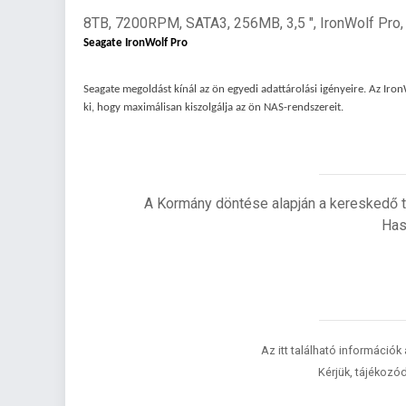
8TB, 7200RPM, SATA3, 256MB, 3,5 ", IronWolf Pro
Seagate IronWolf Pro
Seagate megoldást kínál az ön egyedi adattárolási igényeire. Az Iron
ki, hogy maximálisan kiszolgálja az ön NAS-rendszereit.
A Kormány döntése alapján a kereskedő t
Has
Az itt található információk
Kérjük, tájékozód