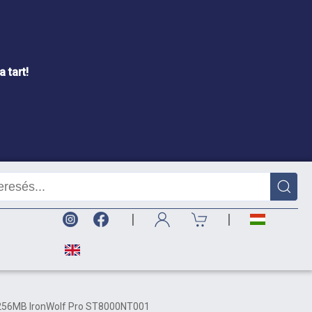
 tart!
|
|
256MB IronWolf Pro ST8000NT001