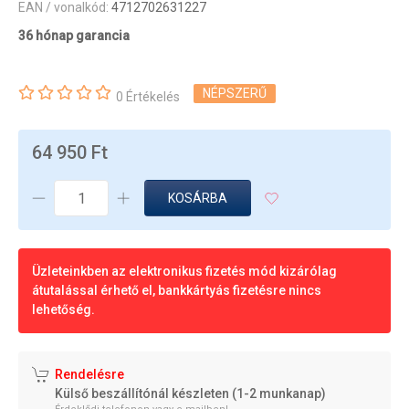
EAN / vonalkód:
4712702631227
36 hónap garancia
NÉPSZERŰ
0 Értékelés
64 950 Ft
KOSÁRBA
Üzleteinkben az elektronikus fizetés mód kizárólag
átutalással érhető el, bankkártyás fizetésre nincs
lehetőség.
Rendelésre
Külső beszállítónál készleten (1-2 munkanap)