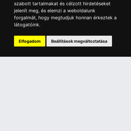
szabott tartalmakat és célzott hirdetéseket
Garanciális Ügyintézés
jelenít meg, és elemzi a weboldalunk
forgalmát, hogy megtudjuk honnan érkeztek a
Webszolgáltatás
látogatóink.
Üzleteinkben az elektronikus fizetés mód kizárólag átutalással
érhető el, bankkártyás fizetésre nincs lehetőség.
Elfogadom
Beállítások megváltoztatása
INFORMÁCIÓK
Általános Szerződési Feltételek
Adatkezelési nyilatkozat
Rólunk
Szolgáltatásaink
Szállítási információk
Elállás a szerződéstől
ELÉRHETŐSÉGEINK
+36 1 445 4161