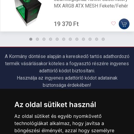
MX ARGB ATX MESH Fekete/Fehér
19 370 Ft
A Kormány döntése alapján a kereskedő tartós adathordozó
termék vásárlásakor köteles a fogyasztó részére ingyenes
adattörlő kódot biztosítani.
Használja az ingyenes adattörlő kódot adatainak
biztonsága érdekében!
További információ a Nemzeti Média- és Hírközlési
Hatóság honlapján:
Az oldal sütiket használ
https://nmhh.hu/veglegestorles
Az oldal sütiket és egyéb nyomkövető
technológiákat alkalmaz, hogy javítsa a
ÜGYFÉLSZOLGÁLAT
böngészési élményét, azzal hogy személyre
Elérhetőségek