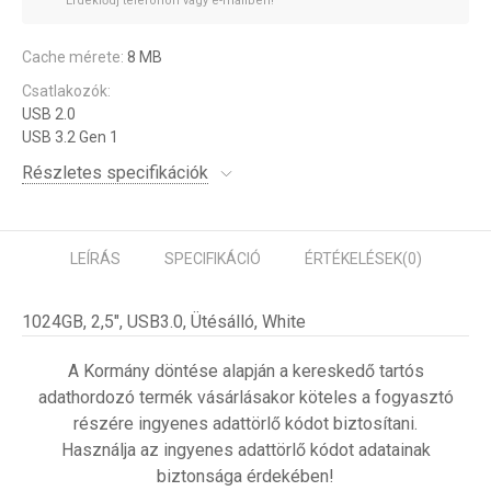
Érdeklődj telefonon vagy e-mailben!
Cache mérete:
8 MB
Csatlakozók:
USB 2.0
USB 3.2 Gen 1
Részletes specifikációk
LEÍRÁS
SPECIFIKÁCIÓ
ÉRTÉKELÉSEK
(0)
1024GB, 2,5", USB3.0, Ütésálló, White
A Kormány döntése alapján a kereskedő tartós
adathordozó termék vásárlásakor köteles a fogyasztó
részére ingyenes adattörlő kódot biztosítani.
Használja az ingyenes adattörlő kódot adatainak
biztonsága érdekében!