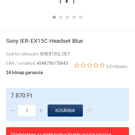
Sony IER-EX15C Headset Blue
Gyártói cikkszám:
IEREX15CL.CE7
EAN / vonalkód:
4548736170643
0 Értékelés
24 hónap garancia
7 870 Ft
KOSÁRBA
Üzleteinkben az elektronikus fizetés mód kizárólag