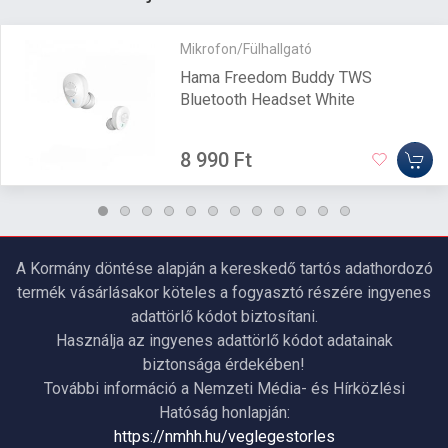
Mikrofon/Fülhallgató
Hama Freedom Buddy TWS
Bluetooth Headset White
8 990 Ft
A Kormány döntése alapján a kereskedő tartós adathordozó
termék vásárlásakor köteles a fogyasztó részére ingyenes
adattörlő kódot biztosítani.
Használja az ingyenes adattörlő kódot adatainak
biztonsága érdekében!
További információ a Nemzeti Média- és Hírközlési
Hatóság honlapján:
https://nmhh.hu/veglegestorles