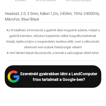
LEÍRÁS
SPECIFIKÁCIÓ
ÉRTÉKELÉSEK
(0)
Headset, 2.0, 3.5mm, Kábel:1,2m, 24Ohm, 10Hz-24000Hz,
Mikrofon, Blue/Black
Az itt található információk a gyártók által megadott adatok, melyet a
gyártók bármikor, előzetes bejelentés nélkül megváltoztathatnak.
Kérjük, tájékozódjon a megrendelés leadása előtt, mert a változásért,
eltérésért nem tudunk felelősséget vállalni!
A fent látható képek illusztrációk, a termék a valóságban eltérő lehet.
Szeretnéd gyakrabban látni a LandComputer
friss tartalmait a Google-ben?