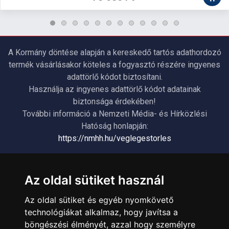
A Kormány döntése alapján a kereskedő tartós adathordozó
termék vásárlásakor köteles a fogyasztó részére ingyenes
adattörlő kódot biztosítani.
Használja az ingyenes adattörlő kódot adatainak
biztonsága érdekében!
További információ a Nemzeti Média- és Hírközlési
Hatóság honlapján:
https://nmhh.hu/veglegestorles
ÜGYFÉLSZOLGÁLAT
Az oldal sütiket használ
Elérhetőségek
Az oldal sütiket és egyéb nyomkövető
Garanciális Ügyintézés
technológiákat alkalmaz, hogy javítsa a
Webszolgáltatás
böngészési élményét, azzal hogy személyre
Üzleteinkben az elektronikus fizetés mód kizárólag átutalással