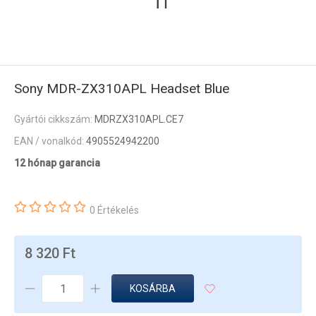
Sony MDR-ZX310APL Headset Blue
Gyártói cikkszám:
MDRZX310APL.CE7
EAN / vonalkód:
4905524942200
12 hónap garancia
0 Értékelés
8 320 Ft
KOSÁRBA