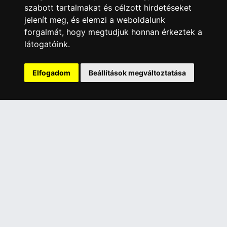
szabott tartalmakat és célzott hirdetéseket
érhető el, bankkártyás fizetésre nincs lehetőség.
jelenít meg, és elemzi a weboldalunk
forgalmát, hogy megtudjuk honnan érkeztek a
INFORMÁCIÓK
látogatóink.
Általános Szerződési Feltételek
Adatkezelési nyilatkozat
Elfogadom
Beállítások megváltoztatása
Rólunk
Szolgáltatásaink
Szállítási információk
Elállás a szerződéstől
ELÉRHETŐSÉGEINK
+36 1 445 4161
+36 70 626 8400
info@landcomputer.hu
1148 Budapest, Nagy Lajos király útja 24.