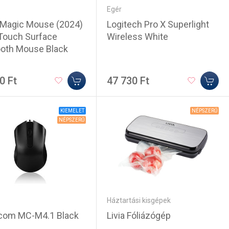
Egér
 Magic Mouse (2024)
Logitech Pro X Superlight
-Touch Surface
Wireless White
ooth Mouse Black
0 Ft
47 730 Ft
KIEMELET
NÉPSZERŰ
NÉPSZERŰ
Háztartási kisgépek
om MC-M4.1 Black
Livia Fóliázógép