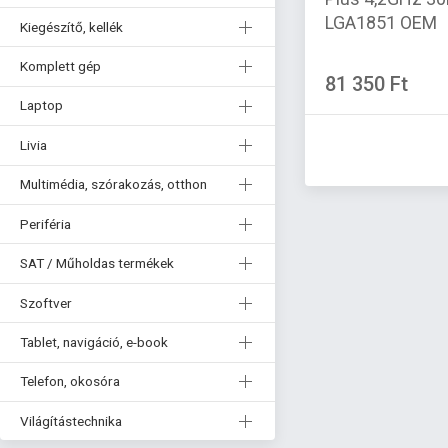
LGA1851 OEM
Kiegészítő, kellék
Komplett gép
81 350 Ft
Laptop
Livia
Multimédia, szórakozás, otthon
Periféria
SAT / Műholdas termékek
Szoftver
Tablet, navigáció, e-book
Telefon, okosóra
Világítástechnika