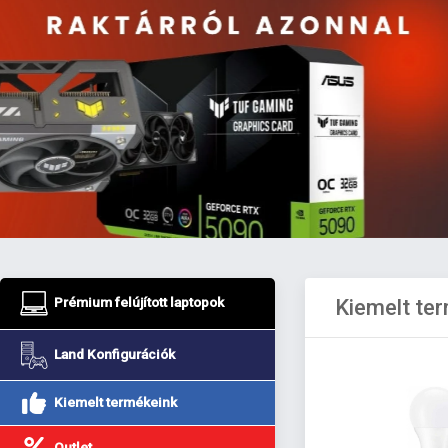
Prémium felújított laptopok
Kiemelt te
Land Konfigurációk
Kiemelt termékeink
Outlet