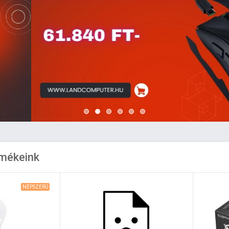
rmékeink
NÉPSZERŰ