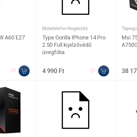
Mobiltelefon Kiegészítő
Tápegy
Type Gorilla IPhone 14 Pro
Msi 7
W A60 E27
2.5D Full kijelzővédő
A750
üvegfólia
4 990 Ft
38 17