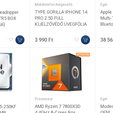
Mobiltelefon Kiegészítő
Egér
TYPE GORILLA IPHONE 14
Apple
eadripper
PRO 2.5D FULL
Multi
TR5 BOX
KIJELZŐVÉDŐ ÜVEGFÓLIA
Bluet
li)
3 990 Ft
38 56
NÉPSZERŰ
Processzor
Egér
AMD Ryzen 7 7800X3D
Modec
a 5-250KF
4.4GHz 8-Cores Box
OEM
0MB