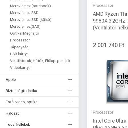
Processzor
Merevlemez (notebook)
Merevlemez SSD
AMD Ryzen Thr
Merevlemez SSD (külső)
9980X 3,2GHz 
Merevlemez(SAS)
(Ventilátor nélkü
Optikai Meghajtó
Processzor
2 001 740 Ft
Tápegység
USB kártya
Ventilátorok, Hűtők, Előlapi panelek
Videókártya
Apple
Biztonságtechnika
Fotó, videó, optika
Processzor
Hálozat
Intel Core Ultr
Irodai kellékek
Plus 4,2GHz 3