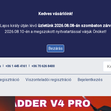
Kedves vásárlóink!
Lajos király útján lévő
üzletünk 2026.08.08-án szombaton zárva
2026.08.10-én a megszokott nyitvatartással várjuk Önöket!
Bezárás
u
+36 1 445 4161
+36 70 626 8400
|
|
egisztráció
Viszonteladói regisztráció
Bejelentkezés