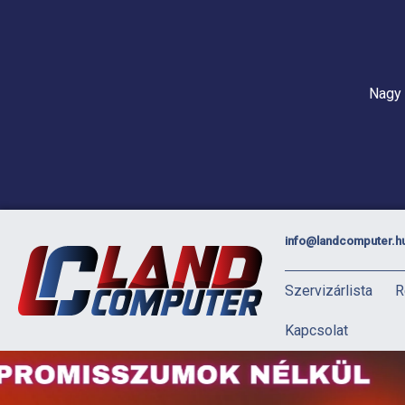
Nagy 
info@landcomputer.h
Szervizárlista
R
Kapcsolat