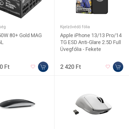
ség
Kijelzővédő fólia
50W 80+ Gold MAG
Apple iPhone 13/13 Pro/14
GL
TG ESD Anti-Glare 2.5D Full
Üvegfólia - Fekete
0 Ft
2 420 Ft