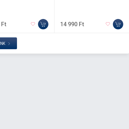
 Ft
14 990 Ft
INK