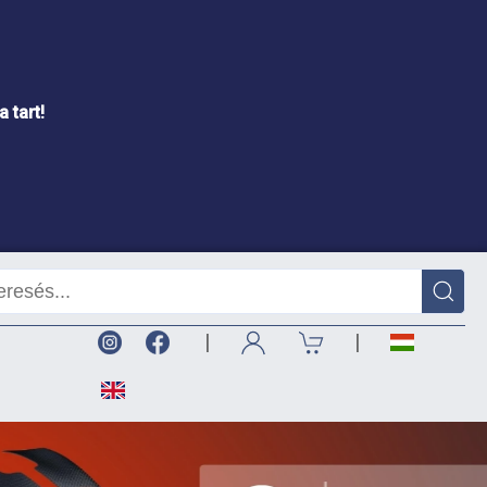
 tart!
|
|