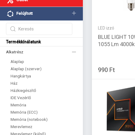
Felújított
LED izzó
BLUE LIGHT 10
Termékkínálatunk
1055 Lm 4000k
Alkatrész
Alaplap
Alaplap (szerver)
990 Ft
Hangkártya
Ház
Házkiegészítő
IDE Vezérlő
Memória
Memória (ECC)
Memória (notebook)
Merevlemez
Merevlemez (külső)