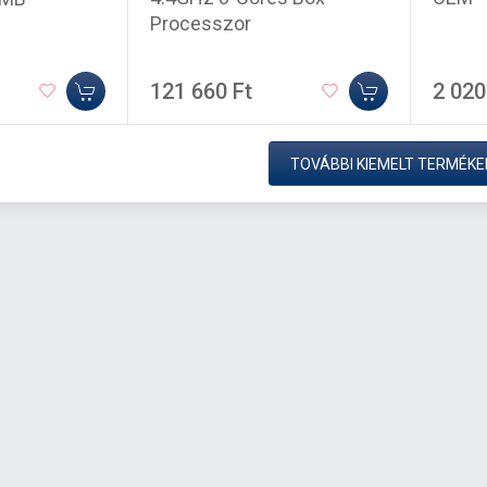
Processzor
121 660 Ft
2 020
TOVÁBBI KIEMELT TERMÉKE