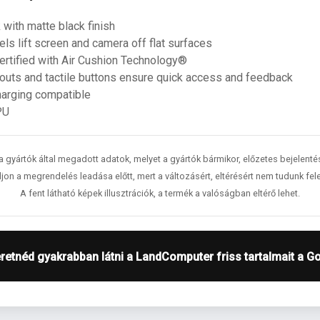
 with matte black finish
ls lift screen and camera off flat surfaces
ertified with Air Cushion Technology®
outs and tactile buttons ensure quick access and feedback
harging compatible
PU
 a gyártók által megadott adatok, melyet a gyártók bármikor, előzetes bejelent
jon a megrendelés leadása előtt, mert a változásért, eltérésért nem tudunk fele
A fent látható képek illusztrációk, a termék a valóságban eltérő lehet.
retnéd gyakrabban látni a LandComputer friss tartalmait a G