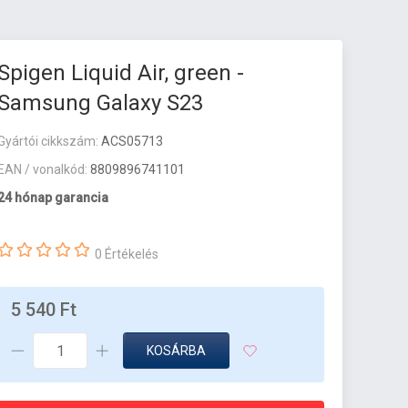
Spigen Liquid Air, green -
Samsung Galaxy S23
Gyártói cikkszám:
ACS05713
EAN / vonalkód:
8809896741101
24 hónap garancia
0 Értékelés
5 540 Ft
KOSÁRBA