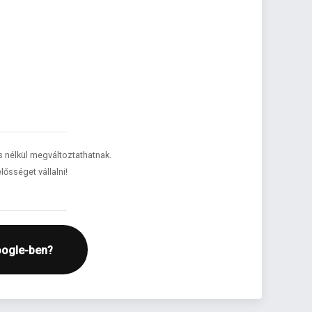
és nélkül megváltoztathatnak.
lősséget vállalni!
oogle-ben?