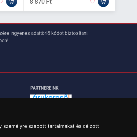
8 870 Ft
3 520
re ingyenes adattörlő kódot biztosítani.
ben!
PARTNEREINK
Árukereső.hu
y személyre szabott tartalmakat és célzott