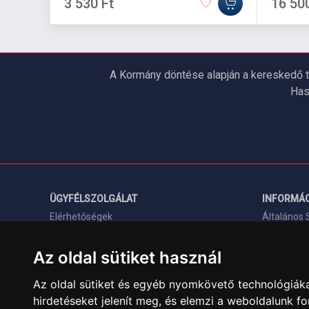
3 530 Ft
16 50
A Kormány döntése alapján a kereskedő t
Has
ÜGYFÉLSZOLGÁLAT
INFORMÁC
Elérhetőségek
Általános 
Garanciális Ügyintézés
Adatkezelé
Az oldal sütiket használ
Webszolgáltatás
Rólunk
Üzleteinkben az elektronikus fizetés mód
Szolgáltat
Az oldal sütiket és egyéb nyomkövető technológiáka
kizárólag átutalással érhető el, bankkártyás
hirdetéseket jelenít meg, és elemzi a weboldalunk f
Szállítási 
fizetésre nincs lehetőség.