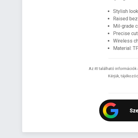
Stylish look
Raised beze
Mil-grade c
Precise cut
Wireless c
Material: T
Az itt található információk
Kérjük, tájékozód
Sze