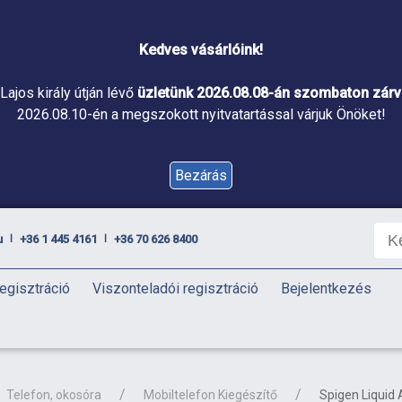
Kedves vásárlóink!
Lajos király útján lévő
üzletünk 2026.08.08-án szombaton zárva
2026.08.10-én a megszokott nyitvatartással várjuk Önöket!
Bezárás
u
+36 1 445 4161
+36 70 626 8400
|
|
egisztráció
Viszonteladói regisztráció
Bejelentkezés
Telefon, okosóra
Mobiltelefon Kiegészítő
Spigen Liquid 