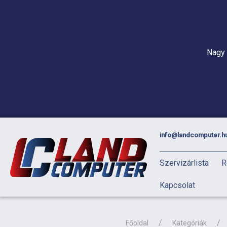
Nagy 
info@landcomputer.h
Szervizárlista
R
Kapcsolat
Főoldal
Kategóriák