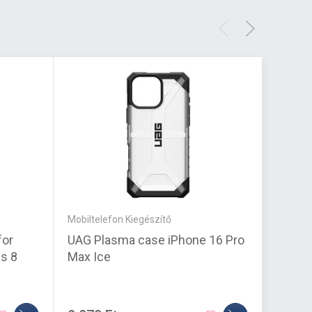
Mobiltelefon Kiegészítő
Mobilte
for
UAG Plasma case iPhone 16 Pro
FIXED 
s 8
Max Ice
Honor 
feket