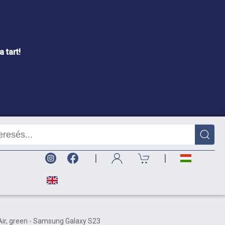
 tart!
|
|
Air, green - Samsung Galaxy S23