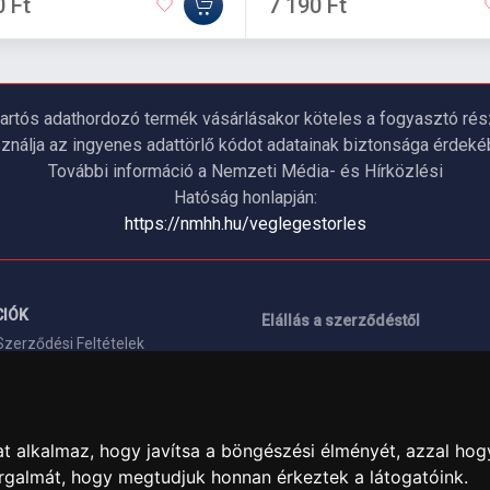
0 Ft
7 190 Ft
artós adathordozó termék vásárlásakor köteles a fogyasztó részé
ználja az ingyenes adattörlő kódot adatainak biztonsága érdeké
További információ a Nemzeti Média- és Hírközlési
Hatóság honlapján:
https://nmhh.hu/veglegestorles
IÓK
Elállás a szerződéstől
Szerződési Feltételek
ELÉRHETŐSÉGEINK
si nyilatkozat
+36 1 445 4161
+36 70 626 8400
ásaink
t alkalmaz, hogy javítsa a böngészési élményét, azzal hog
info@landcomputer.hu
orgalmát, hogy megtudjuk honnan érkeztek a látogatóink.
információk