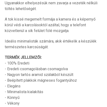
Ugyanakkor elhelyezésük nem zavarja a vezeték nélküli
töltés lehetőségét.
A tok kissé megemelt formája a kamera és a képernyő
körül védi a karcolásoktól azáltal, hogy a telefont
közvetlenül a sík felület fölé mozgatja.
Ideális minimalisták számára, akik értékelik a készülék
természetes karcsúságát.
TERMÉK JELLEMZŐI:
- 100% Eredeti
- Eredeti csomagolásban csomagolva
- Nagyon tartós aramid szálakból készült
- Beépített plakkok mágneses fogantyúhoz
- Elegáns
- Minimalista kialakítás
- Könnyű
- Vékony