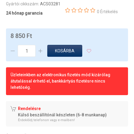
Gyártói cikkszám:
ACS03281
0 Értékelés
24 hónap garancia
8 850 Ft
KOSÁRBA
Üzleteinkben az elektronikus fizetés mód kizárólag
átutalással érhető el, bankkártyás fizetésre nincs
lehetőség.
Rendelésre
Külső beszállítónál készleten (6-8 munkanap)
Érdeklődj telefonon vagy e-mailben!