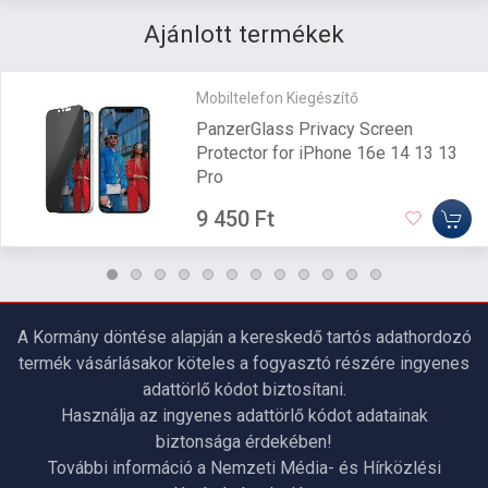
Ajánlott termékek
Mobiltelefon Kiegészítő
PanzerGlass Privacy Screen
Protector for iPhone 16e 14 13 13
Pro
9 450 Ft
A Kormány döntése alapján a kereskedő tartós adathordozó
termék vásárlásakor köteles a fogyasztó részére ingyenes
adattörlő kódot biztosítani.
Használja az ingyenes adattörlő kódot adatainak
biztonsága érdekében!
További információ a Nemzeti Média- és Hírközlési