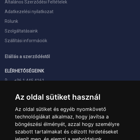
Általános Szerződési Feltételek
Adatkezelési nyilatkozat
Rólunk
Szolgáltatásaink
Szállítási információk
Elállás a szerződéstől
ELÉRHETŐSÉGEINK
+36 1 445 4161
+36 70 626 8400
Az oldal sütiket használ
info@landcomputer.hu
Az oldal sütiket és egyéb nyomkövető
1148 Budapest, Nagy Lajos király útja 24.
technológiákat alkalmaz, hogy javítsa a
Nyitvatartás és kapcsolat
böngészési élményét, azzal hogy személyre
szabott tartalmakat és célzott hirdetéseket
PARTNEREINK
jelenít meg, és elemzi a weboldalunk