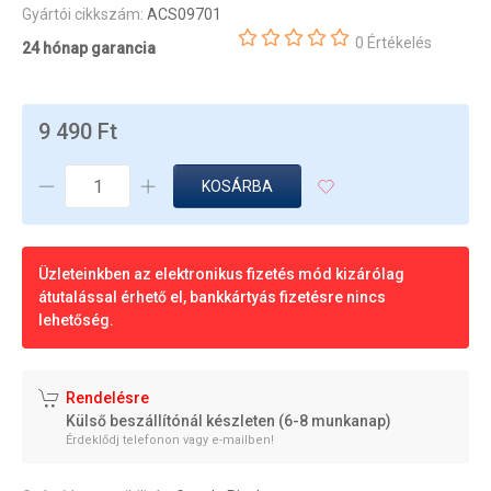
Gyártói cikkszám:
ACS09701
0 Értékelés
24 hónap garancia
9 490 Ft
KOSÁRBA
Üzleteinkben az elektronikus fizetés mód kizárólag
átutalással érhető el, bankkártyás fizetésre nincs
lehetőség.
Rendelésre
Külső beszállítónál készleten (6-8 munkanap)
Érdeklődj telefonon vagy e-mailben!