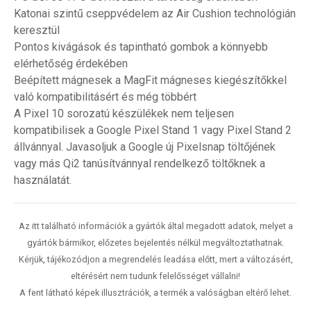
Katonai szintű cseppvédelem az Air Cushion technológián
keresztül
Pontos kivágások és tapintható gombok a könnyebb
elérhetőség érdekében
Beépített mágnesek a MagFit mágneses kiegészítőkkel
való kompatibilitásért és még többért
A Pixel 10 sorozatú készülékek nem teljesen
kompatibilisek a Google Pixel Stand 1 vagy Pixel Stand 2
állvánnyal. Javasoljuk a Google új Pixelsnap töltőjének
vagy más Qi2 tanúsítvánnyal rendelkező töltőknek a
használatát.
Az itt található információk a gyártók által megadott adatok, melyet a
gyártók bármikor, előzetes bejelentés nélkül megváltoztathatnak.
Kérjük, tájékozódjon a megrendelés leadása előtt, mert a változásért,
eltérésért nem tudunk felelősséget vállalni!
A fent látható képek illusztrációk, a termék a valóságban eltérő lehet.