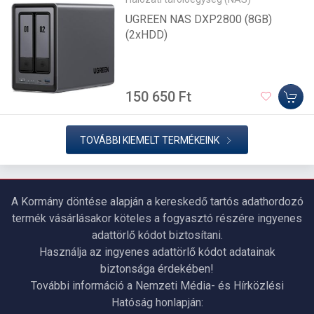
UGREEN NAS DXP2800 (8GB)
(2xHDD)
150 650 Ft
TOVÁBBI KIEMELT TERMÉKEINK
A Kormány döntése alapján a kereskedő tartós adathordozó
termék vásárlásakor köteles a fogyasztó részére ingyenes
adattörlő kódot biztosítani.
Használja az ingyenes adattörlő kódot adatainak
biztonsága érdekében!
További információ a Nemzeti Média- és Hírközlési
Hatóság honlapján: