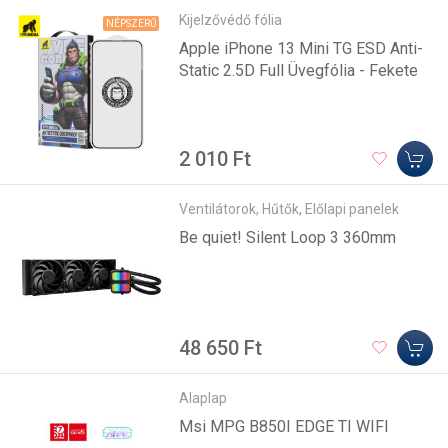
Kijelzővédő fólia
NÉPSZERŰ
Apple iPhone 13 Mini TG ESD Anti-
Static 2.5D Full Üvegfólia - Fekete
2 010 Ft
Ventilátorok, Hűtők, Előlapi panelek
Be quiet! Silent Loop 3 360mm
48 650 Ft
Alaplap
Msi MPG B850I EDGE TI WIFI