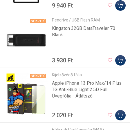
9 940 Ft
Pendrive / USB Flash RAM
NÉPSZERŰ
Kingston 32GB DataTraveler 70
Black
3 930 Ft
Kijelzővédő fólia
NÉPSZERŰ
Apple iPhone 13 Pro Max/14 Plus
TG Anti-Blue Light 2.5D Full
Üvegfólia - Átlátszó
2 020 Ft
Hálózati tárolóegység (NAS)