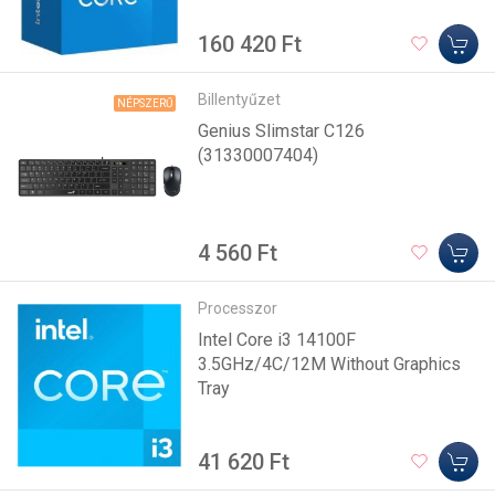
160 420 Ft
Billentyűzet
NÉPSZERŰ
Genius Slimstar C126
(31330007404)
4 560 Ft
Processzor
Intel Core i3 14100F
3.5GHz/4C/12M Without Graphics
Tray
41 620 Ft