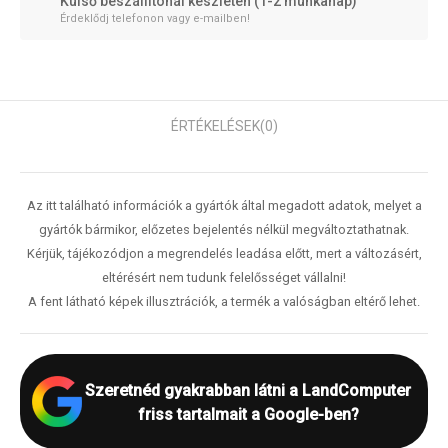
Külső beszállítónál készleten (1-2 munkanap)
Érdeklődj telefonon vagy e-mailben!
ÉRTÉKELÉSEK
(0)
Az itt található információk a gyártók által megadott adatok, melyet a
gyártók bármikor, előzetes bejelentés nélkül megváltoztathatnak.
Kérjük, tájékozódjon a megrendelés leadása előtt, mert a változásért,
eltérésért nem tudunk felelősséget vállalni!
A fent látható képek illusztrációk, a termék a valóságban eltérő lehet.
Szeretnéd gyakrabban látni a LandComputer
friss tartalmait a Google-ben?