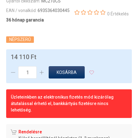
Gyártói cikkszám:
MC210CS
EAN / vonalkód:
6935364030445
0 Értékelés
36 hónap garancia
NÉPSZERŰ
14 110 Ft
KOSÁRBA
Üzleteinkben az elektronikus fizetés mód kizárólag
átutalással érhető el, bankkártyás fizetésre nincs
lehetőség.
Rendelésre