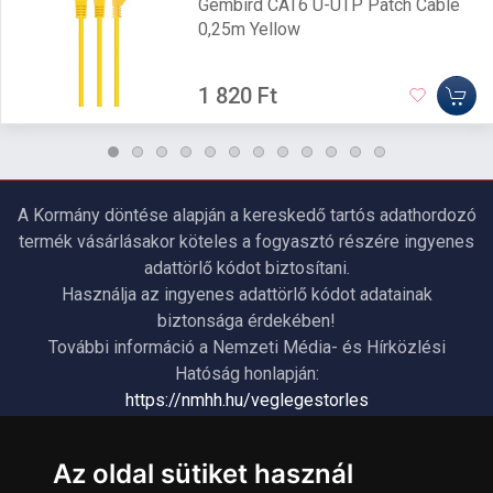
Gembird CAT6 U-UTP Patch Cable
0,25m Yellow
1 820 Ft
A Kormány döntése alapján a kereskedő tartós adathordozó
termék vásárlásakor köteles a fogyasztó részére ingyenes
adattörlő kódot biztosítani.
Használja az ingyenes adattörlő kódot adatainak
biztonsága érdekében!
További információ a Nemzeti Média- és Hírközlési
Hatóság honlapján:
https://nmhh.hu/veglegestorles
Az oldal sütiket használ
ÜGYFÉLSZOLGÁLAT