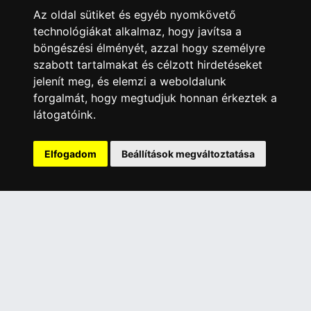
Elérhetőségek
Az oldal sütiket és egyéb nyomkövető
Garanciális Ügyintézés
technológiákat alkalmaz, hogy javítsa a
böngészési élményét, azzal hogy személyre
Webszolgáltatás
szabott tartalmakat és célzott hirdetéseket
Üzleteinkben az elektronikus fizetés mód kizárólag átutalással
érhető el, bankkártyás fizetésre nincs lehetőség.
jelenít meg, és elemzi a weboldalunk
forgalmát, hogy megtudjuk honnan érkeztek a
INFORMÁCIÓK
látogatóink.
Általános Szerződési Feltételek
Adatkezelési nyilatkozat
Elfogadom
Beállítások megváltoztatása
Rólunk
Szolgáltatásaink
Szállítási információk
Elállás a szerződéstől
ELÉRHETŐSÉGEINK
+36 1 445 4161