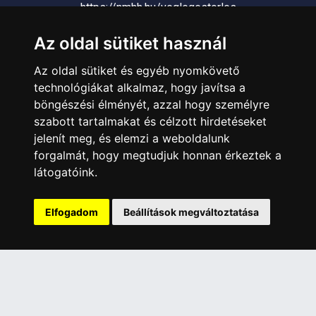
https://nmhh.hu/veglegestorles
Az oldal sütiket használ
ÜGYFÉLSZOLGÁLAT
Az oldal sütiket és egyéb nyomkövető
Elérhetőségek
technológiákat alkalmaz, hogy javítsa a
Garanciális Ügyintézés
böngészési élményét, azzal hogy személyre
Webszolgáltatás
szabott tartalmakat és célzott hirdetéseket
Üzleteinkben az elektronikus fizetés mód kizárólag átutalással
jelenít meg, és elemzi a weboldalunk
érhető el, bankkártyás fizetésre nincs lehetőség.
forgalmát, hogy megtudjuk honnan érkeztek a
látogatóink.
INFORMÁCIÓK
Általános Szerződési Feltételek
Elfogadom
Beállítások megváltoztatása
Adatkezelési nyilatkozat
Rólunk
Szolgáltatásaink
Szállítási információk