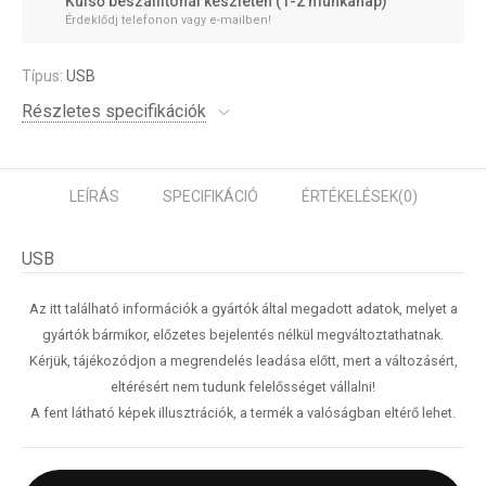
Külső beszállítónál készleten (1-2 munkanap)
Érdeklődj telefonon vagy e-mailben!
Típus:
USB
Részletes specifikációk
LEÍRÁS
SPECIFIKÁCIÓ
ÉRTÉKELÉSEK
(0)
USB
Az itt található információk a gyártók által megadott adatok, melyet a
gyártók bármikor, előzetes bejelentés nélkül megváltoztathatnak.
Kérjük, tájékozódjon a megrendelés leadása előtt, mert a változásért,
eltérésért nem tudunk felelősséget vállalni!
A fent látható képek illusztrációk, a termék a valóságban eltérő lehet.