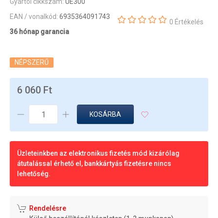
Gyártói cikkszám:
UE300
EAN / vonalkód:
6935364091743
0 Értékelés
36 hónap garancia
NÉPSZERŰ
6 060 Ft
KOSÁRBA
Üzleteinkben az elektronikus fizetés mód kizárólag
átutalással érhető el, bankkártyás fizetésre nincs
lehetőség.
Rendelésre