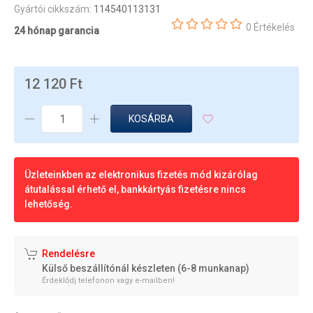
Gyártói cikkszám:
114540113131
0 Értékelés
24 hónap garancia
12 120 Ft
KOSÁRBA
Üzleteinkben az elektronikus fizetés mód kizárólag
átutalással érhető el, bankkártyás fizetésre nincs
lehetőség.
Rendelésre
Külső beszállítónál készleten (6-8 munkanap)
Érdeklődj telefonon vagy e-mailben!