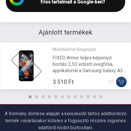
friss tartalmait a Google-ben?
Ajánlott termékek
Mobiltelefon Kiegészítő
FIXED Armor teljes képernyő
borítás 2,5D edzett üvegfólia,
applikátorral a Samsung Galaxy A35
5G készülékhez, fekete, FIXGA-
3 510 Ft
1262-BK
A Kormány döntése alapján a kereskedő tartós adathordozó
termék vásárlásakor köteles a fogyasztó részére ingyenes
adattörlő kódot biztosítani.