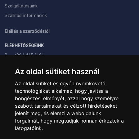
Szolgáltatásaink
Szállítási információk
Elállás a szerződéstől
ELÉRHETŐSÉGEINK
+36 1 445 4161
+36 70 626 8400
Az oldal sütiket használ
info@landcomputer.hu
Az oldal sütiket és egyéb nyomkövető
1148 Budapest, Nagy Lajos király útja 24.
technológiákat alkalmaz, hogy javítsa a
Nyitvatartás és kapcsolat
böngészési élményét, azzal hogy személyre
szabott tartalmakat és célzott hirdetéseket
PARTNEREINK
jelenít meg, és elemzi a weboldalunk
forgalmát, hogy megtudjuk honnan érkeztek a
Árukereső.hu
látogatóink.