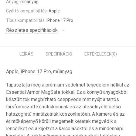
Anyag:
műanyag
Gyártó kompatibilitás:
Apple
Típus kompatibilitás:
iPhone 17 Pro
Részletes specifikációk
LEÍRÁS
SPECIFIKÁCIÓ
ÉRTÉKELÉSEK
(0)
Apple, iPhone 17 Pro, műanyag
Tapasztalja meg a prémium védelmet terjedelem nélkül az
Essential Armor MagSafe tokkal. Ez a könnyű anyagokból
készült tok megbízható cseppvédelmet nyújt a tartós
társformázott konstrukciónak és az ütéselnyelő belső
hatszögletű mintázatnak köszönhetően. A kamera és az
érintőképernyő körüli megemelt keretek megvédik a
lencséket és a kijelzőt a karcolásoktól és a mindennapi
kopástól. A zökkenőmentes vezeték nélküli töltéshez