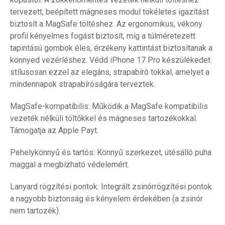
tervezett, beépített mágneses modul tökéletes igazítást
biztosít a MagSafe töltéshez. Az ergonomikus, vékony
profil kényelmes fogást biztosít, míg a túlméretezett
tapintású gombok éles, érzékeny kattintást biztosítanak a
könnyed vezérléshez. Védd iPhone 17 Pro készülékedet
stílusosan ezzel az elegáns, strapabíró tokkal, amelyet a
mindennapok strapabíróságára terveztek.
MagSafe-kompatibilis: Működik a MagSafe kompatibilis
vezeték nélküli töltőkkel és mágneses tartozékokkal.
Támogatja az Apple Payt.
Pehelykönnyű és tartós: Könnyű szerkezet, ütésálló puha
maggal a megbízható védelemért.
Lanyard rögzítési pontok: Integrált zsinórrögzítési pontok
a nagyobb biztonság és kényelem érdekében (a zsinór
nem tartozék).