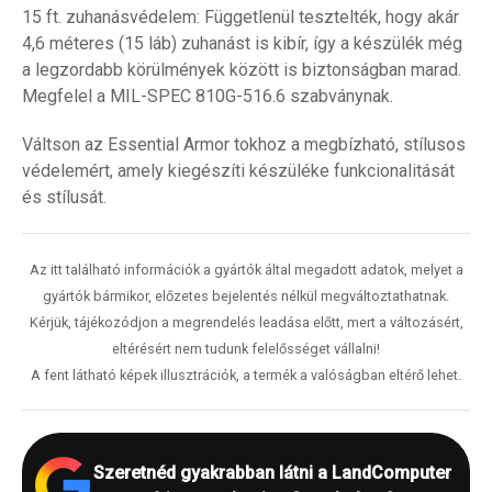
15 ft. zuhanásvédelem: Függetlenül tesztelték, hogy akár
4,6 méteres (15 láb) zuhanást is kibír, így a készülék még
a legzordabb körülmények között is biztonságban marad.
Megfelel a MIL-SPEC 810G-516.6 szabványnak.
Váltson az Essential Armor tokhoz a megbízható, stílusos
védelemért, amely kiegészíti készüléke funkcionalitását
és stílusát.
Az itt található információk a gyártók által megadott adatok, melyet a
gyártók bármikor, előzetes bejelentés nélkül megváltoztathatnak.
Kérjük, tájékozódjon a megrendelés leadása előtt, mert a változásért,
eltérésért nem tudunk felelősséget vállalni!
A fent látható képek illusztrációk, a termék a valóságban eltérő lehet.
Szeretnéd gyakrabban látni a LandComputer