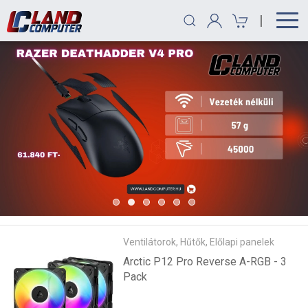
|
Ventilátorok, Hűtők, Előlapi panelek
Arctic P12 Pro Reverse A-RGB - 3
Pack