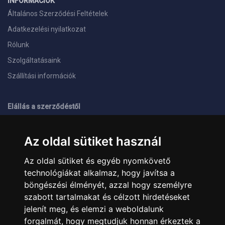
INFORMÁCIÓK
Általános Szerződési Feltételek
Adatkezelési nyilatkozat
Rólunk
Szolgáltatásaink
Szállítási információk
Elállás a szerződéstől
ELÉRHETŐSÉGEINK
Az oldal sütiket használ
+36 1 445 4161
+36 70 626 8400
Az oldal sütiket és egyéb nyomkövető
info@landcomputer.hu
technológiákat alkalmaz, hogy javítsa a
1148 Budapest, Nagy Lajos király útja 24.
Nyitvatartás és kapcsolat
böngészési élményét, azzal hogy személyre
szabott tartalmakat és célzott hirdetéseket
jelenít meg, és elemzi a weboldalunk
PARTNEREINK
forgalmát, hogy megtudjuk honnan érkeztek a