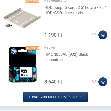
Házkiegészítő
NÉPSZERŰ
HDD beépítő keret 3.5" helyre - 2.5"
HDD/SSD - bézs szín
1 190 Ft
Patron
NÉPSZERŰ
HP CN057AE (932) Black
tintapatron
8 640 Ft
TOVÁBBI KIEMELT TERMÉKEINK