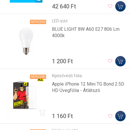
42 640 Ft
LED izzó
NÉPSZERŰ
BLUE LIGHT 8W A60 E27 806 Lm
4000k
1 200 Ft
Kijelzővédő fólia
NÉPSZERŰ
Apple iPhone 12 Mini TG Bond 2.5D
HD Üvegfólia - Átlátszó
1 160 Ft