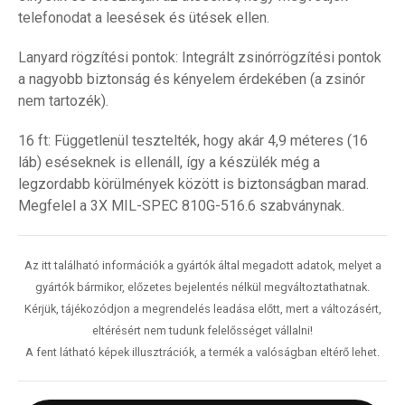
telefonodat a leesések és ütések ellen.
Lanyard rögzítési pontok: Integrált zsinórrögzítési pontok
a nagyobb biztonság és kényelem érdekében (a zsinór
nem tartozék).
16 ft: Függetlenül tesztelték, hogy akár 4,9 méteres (16
láb) eséseknek is ellenáll, így a készülék még a
legzordabb körülmények között is biztonságban marad.
Megfelel a 3X MIL-SPEC 810G-516.6 szabványnak.
Az itt található információk a gyártók által megadott adatok, melyet a
gyártók bármikor, előzetes bejelentés nélkül megváltoztathatnak.
Kérjük, tájékozódjon a megrendelés leadása előtt, mert a változásért,
eltérésért nem tudunk felelősséget vállalni!
A fent látható képek illusztrációk, a termék a valóságban eltérő lehet.