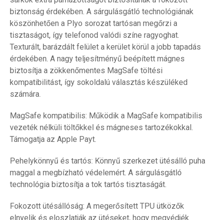
biztonság érdekében. A sárgulásgátló technológiának
köszönhetően a Plyo sorozat tartósan megőrzi a
tisztaságot, így telefonod valódi színe ragyoghat.
Texturált, barázdált felület a kerület körül a jobb tapadás
érdekében. A nagy teljesítményű beépített mágnes
biztosítja a zökkenőmentes MagSafe töltési
kompatibilitást, így sokoldalú választás készüléked
számára.
MagSafe kompatibilis: Működik a MagSafe kompatibilis
vezeték nélküli töltőkkel és mágneses tartozékokkal.
Támogatja az Apple Payt.
Pehelykönnyű és tartós: Könnyű szerkezet ütésálló puha
maggal a megbízható védelemért. A sárgulásgátló
technológia biztosítja a tok tartós tisztaságát.
Fokozott ütésállóság: A megerősített TPU ütközők
elnyelik és eloszlatják az ütéseket, hogy megvédjék