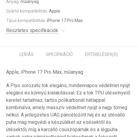
Anyag:
műanyag
Gyártó kompatibilitás:
Apple
Típus kompatibilitás:
iPhone 17 Pro Max
Részletes specifikációk
LEÍRÁS
SPECIFIKÁCIÓ
ÉRTÉKELÉSEK
(0)
Apple, iPhone 17 Pro Max, műanyag
A Plyo sorozatú tok elegáns, mindennapos védelmet nyújt
elegáns és könnyű kialakítással. Ez a tok TPU ütéselnyelő
keretet tartalmaz, tartós polikarbonát hátlappal
kombinálva, amely masszív védelmet nyújt a nagy tömeg
nélkül. A jellegzetes UAG páncélozott héj és az ütésálló
puha mag megvédi a készüléket az esésektől és
ütésektől, míg a karcálló csúszópárnák és a légpuha
sarkok extra párnázottságot biztosítanak a fokozott