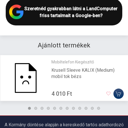
Szeretnéd gyakrabban látni a LandComputer
friss tartalmait a Google-ben?
Ajánlott termékek
Mobiltelefon Kiegészítő
Krusell Sleeve KALIX (Medium)
mobil tok bézs
4 010 Ft
A Kormány döntése alapján a kereskedő tartós adathordozó