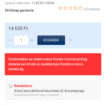
Gyártói cikkszám:
11453011404G
0 Értékelés
24 hónap garancia
14 630 Ft
KOSÁRBA
Üzleteinkben az elektronikus fizetés mód kizárólag
átutalással érhető el, bankkártyás fizetésre nincs
lehetőség.
Rendelésre
Külső beszállítónál készleten (6-8 munkanap)
Érdeklődj telefonon vagy e-mailben!