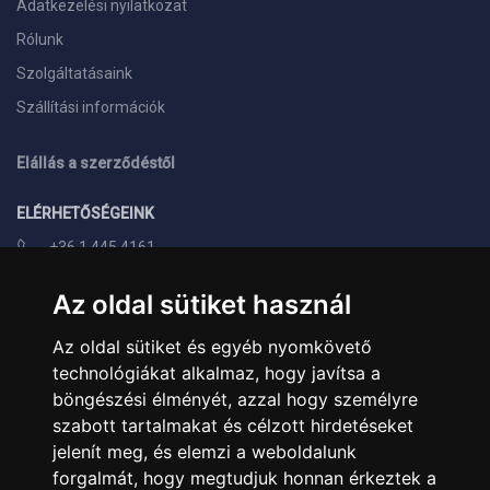
Adatkezelési nyilatkozat
Rólunk
Szolgáltatásaink
Szállítási információk
Elállás a szerződéstől
ELÉRHETŐSÉGEINK
+36 1 445 4161
+36 70 626 8400
Az oldal sütiket használ
info@landcomputer.hu
Az oldal sütiket és egyéb nyomkövető
1148 Budapest, Nagy Lajos király útja 24.
technológiákat alkalmaz, hogy javítsa a
Nyitvatartás és kapcsolat
böngészési élményét, azzal hogy személyre
szabott tartalmakat és célzott hirdetéseket
PARTNEREINK
jelenít meg, és elemzi a weboldalunk
forgalmát, hogy megtudjuk honnan érkeztek a