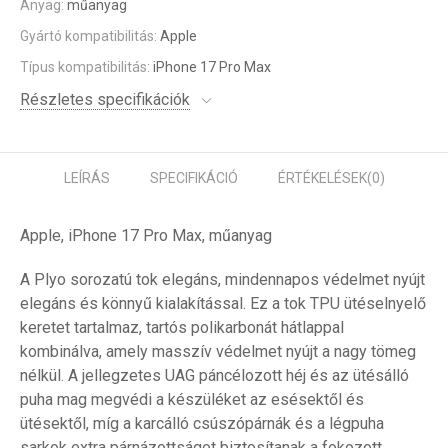
Anyag:
műanyag
Gyártó kompatibilitás:
Apple
Típus kompatibilitás:
iPhone 17 Pro Max
Részletes specifikációk
LEÍRÁS
SPECIFIKÁCIÓ
ÉRTÉKELÉSEK
(0)
Apple, iPhone 17 Pro Max, műanyag
A Plyo sorozatú tok elegáns, mindennapos védelmet nyújt
elegáns és könnyű kialakítással. Ez a tok TPU ütéselnyelő
keretet tartalmaz, tartós polikarbonát hátlappal
kombinálva, amely masszív védelmet nyújt a nagy tömeg
nélkül. A jellegzetes UAG páncélozott héj és az ütésálló
puha mag megvédi a készüléket az esésektől és
ütésektől, míg a karcálló csúszópárnák és a légpuha
sarkok extra párnázottságot biztosítanak a fokozott