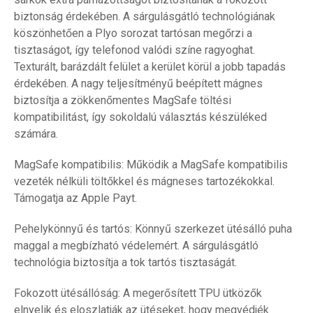
biztonság érdekében. A sárgulásgátló technológiának
köszönhetően a Plyo sorozat tartósan megőrzi a
tisztaságot, így telefonod valódi színe ragyoghat.
Texturált, barázdált felület a kerület körül a jobb tapadás
érdekében. A nagy teljesítményű beépített mágnes
biztosítja a zökkenőmentes MagSafe töltési
kompatibilitást, így sokoldalú választás készüléked
számára.
MagSafe kompatibilis: Működik a MagSafe kompatibilis
vezeték nélküli töltőkkel és mágneses tartozékokkal.
Támogatja az Apple Payt.
Pehelykönnyű és tartós: Könnyű szerkezet ütésálló puha
maggal a megbízható védelemért. A sárgulásgátló
technológia biztosítja a tok tartós tisztaságát.
Fokozott ütésállóság: A megerősített TPU ütközők
elnyelik és eloszlatják az ütéseket, hogy megvédjék