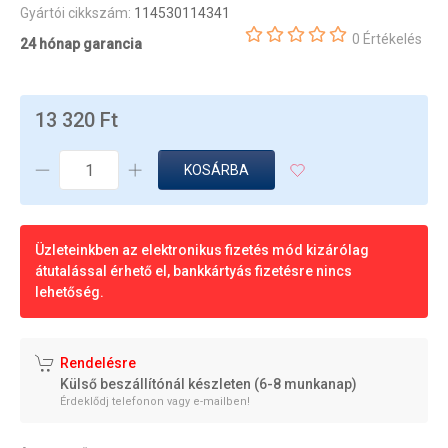
Gyártói cikkszám:
114530114341
0 Értékelés
24 hónap garancia
13 320 Ft
KOSÁRBA
Üzleteinkben az elektronikus fizetés mód kizárólag
átutalással érhető el, bankkártyás fizetésre nincs
lehetőség.
Rendelésre
Külső beszállítónál készleten (6-8 munkanap)
Érdeklődj telefonon vagy e-mailben!