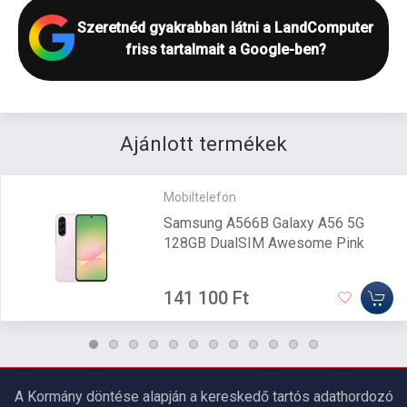
Szeretnéd gyakrabban látni a LandComputer
friss tartalmait a Google-ben?
Ajánlott termékek
Mobiltelefon
Samsung A566B Galaxy A56 5G
128GB DualSIM Awesome Pink
141 100 Ft
A Kormány döntése alapján a kereskedő tartós adathordozó