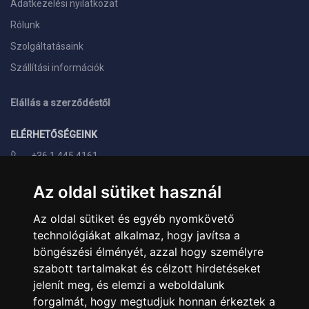
Adatkezelési nyilatkozat
Rólunk
Szolgáltatásaink
Szállítási információk
Elállás a szerződéstől
ELÉRHETŐSÉGEINK
+36 1 445 4161
+36 70 626 8400
Az oldal sütiket használ
info@landcomputer.hu
Az oldal sütiket és egyéb nyomkövető
1148 Budapest, Nagy Lajos király útja 24.
technológiákat alkalmaz, hogy javítsa a
Nyitvatartás és kapcsolat
böngészési élményét, azzal hogy személyre
szabott tartalmakat és célzott hirdetéseket
PARTNEREINK
jelenít meg, és elemzi a weboldalunk
forgalmát, hogy megtudjuk honnan érkeztek a