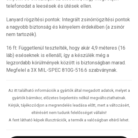
telefonodat a leesések és ütések ellen.
Lanyard rögzítési pontok: Integrált zsinórrögzítési pontok
a nagyobb biztonság és kényelem érdekében (a zsinór
nem tartozék).
16 ft: Függetlenül tesztelték, hogy akár 4,9 méteres (16
láb) eséseknek is ellenáll, így a készülék még a
legzordabb körülmények között is biztonságban marad.
Megfelel a 3X MIL-SPEC 810G-516.6 szabványnak.
Az itt található információk a gyártók által megadott adatok, melyet a
gyártók bármikor, előzetes bejelentés nélkül megváltoztathatnak.
Kérjük, tájékozódjon a megrendelés leadása előtt, mert a változásért,
eltérésért nem tudunk felelősséget vállalni!
A fent látható képek illusztrációk, a termék a valóságban eltérő lehet.