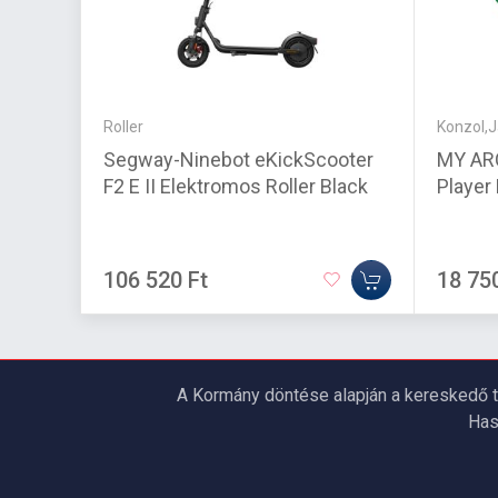
Roller
Konzol,J
Segway-Ninebot eKickScooter
MY AR
F2 E II Elektromos Roller Black
Player
106 520 Ft
18 75
A Kormány döntése alapján a kereskedő t
Has