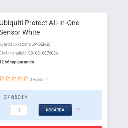
Ubiquiti Protect All-In-One
Sensor White
Gyártói cikkszám:
UP-SENSE
EAN / vonalkód:
0810010070036
12 hónap garancia
0 Értékelés
27 660 Ft
KOSÁRBA