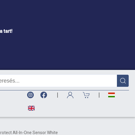
 tart!
|
|
Protect All-In-One Sensor White