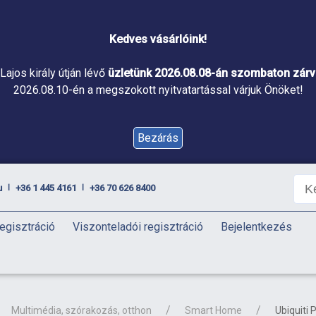
Kedves vásárlóink!
Lajos király útján lévő
üzletünk 2026.08.08-án szombaton zárva
2026.08.10-én a megszokott nyitvatartással várjuk Önöket!
Bezárás
u
+36 1 445 4161
+36 70 626 8400
|
|
egisztráció
Viszonteladói regisztráció
Bejelentkezés
Multimédia, szórakozás, otthon
Smart Home
Ubiquiti 