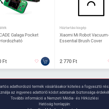
áték
Háztartási kisgép
CADE Galaga Pocket
Xiaomi Mi Robot Vacuum
 Hordozható
Essential Brush Cover
0 Ft
2 770 Ft
artós adathordozó termék vásárlásakor köteles a fogyasztó részé
ználja az ingyenes adattörlő kódot adatainak biztonsága érdeké
További információ a Nemzeti Média- és Hírközlési
Hatóság honlapján: