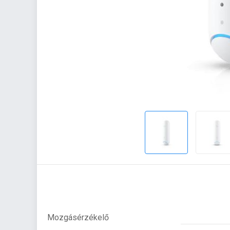
Mozgásérzékelő