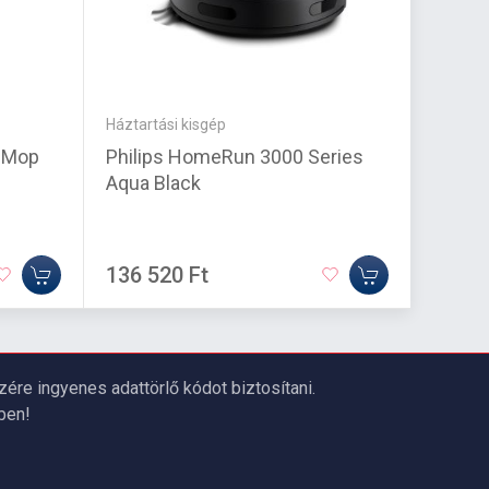
Háztartási kisgép
Smart 
-Mop
Philips HomeRun 3000 Series
Nanole
Aqua Black
136 520 Ft
75 53
re ingyenes adattörlő kódot biztosítani.
ben!