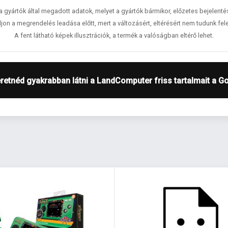
 a gyártók által megadott adatok, melyet a gyártók bármikor, előzetes bejelent
jon a megrendelés leadása előtt, mert a változásért, eltérésért nem tudunk fele
A fent látható képek illusztrációk, a termék a valóságban eltérő lehet.
retnéd gyakrabban látni a LandComputer friss tartalmait a G