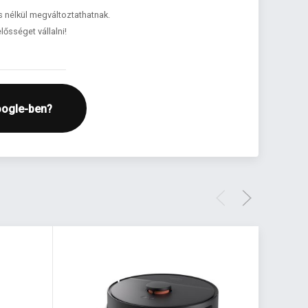
és nélkül megváltoztathatnak.
lősséget vállalni!
oogle-ben?