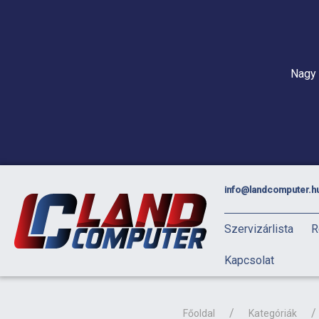
Nagy 
info@landcomputer.h
Szervizárlista
R
Kapcsolat
Főoldal
Kategóriák