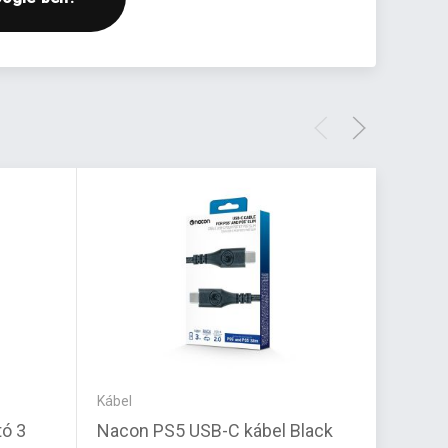
Kábel
Töltő
tó 3
Nacon PS5 USB-C kábel Black
Raids