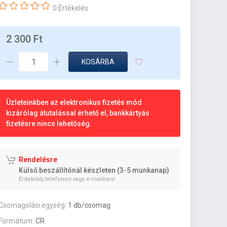
0 Értékelés
2 300 Ft
KOSÁRBA
Üzleteinkben az elektronikus fizetés mód
kizárólag átutalással érhető el, bankkártyás
fizetésre nincs lehetőség.
Rendelésre
Külső beszállítónál készleten (3-5 munkanap)
Érdeklődj telefonon vagy e-mailben!
Csomagolási egység:
1 db/csomag
Formátum:
CR