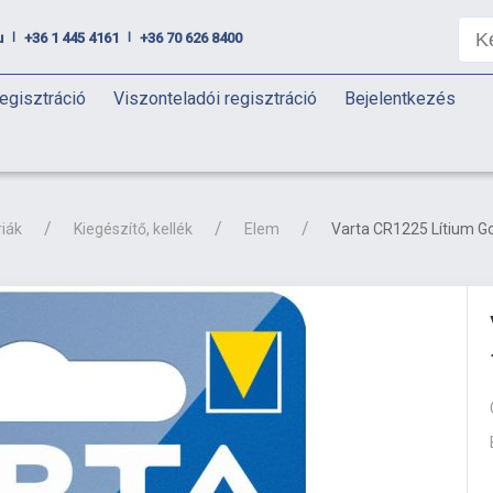
u
+36 1 445 4161
+36 70 626 8400
|
|
egisztráció
Viszonteladói regisztráció
Bejelentkezés
iák
Kiegészítő, kellék
Elem
Varta CR1225 Lítium