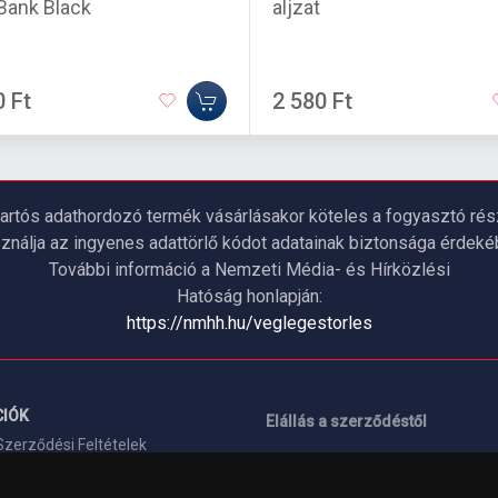
ank Black
aljzat
0 Ft
2 580 Ft
artós adathordozó termék vásárlásakor köteles a fogyasztó részé
ználja az ingyenes adattörlő kódot adatainak biztonsága érdeké
További információ a Nemzeti Média- és Hírközlési
Hatóság honlapján:
https://nmhh.hu/veglegestorles
IÓK
Elállás a szerződéstől
Szerződési Feltételek
ELÉRHETŐSÉGEINK
si nyilatkozat