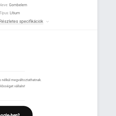
Neve:
Gombelem
Típus:
Lítium
Részletes specifikációk
és nélkül megváltoztathatnak.
lősséget vállalni!
oogle-ben?