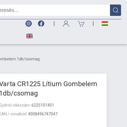
|
|
 Gombelem 1db/csomag
Varta CR1225 Lítium Gombelem
1db/csomag
Gyártói cikkszám:
6225101401
EAN / vonalkód:
4008496747047