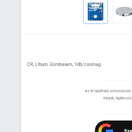
CR, Lítium, Gombelem, 1db/csomag
Az itt található információk
Kérjük, tájékozód
Sze