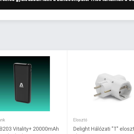
ank
Elosztó
B203 Vitality+ 20000mAh
Delight Hálózati "T" elosz