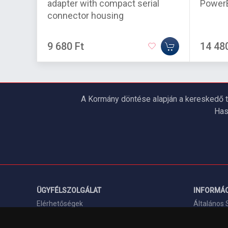
adapter with compact serial
PowerB
connector housing
9 680 Ft
14 48
A Kormány döntése alapján a kereskedő t
Has
ÜGYFÉLSZOLGÁLAT
INFORMÁC
Elérhetőségek
Általános 
Garanciális Ügyintézés
Adatkezelé