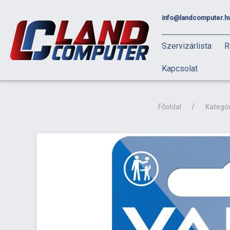
info@landcomputer.h
Szervizárlista
R
Kapcsolat
Főoldal
Kategór