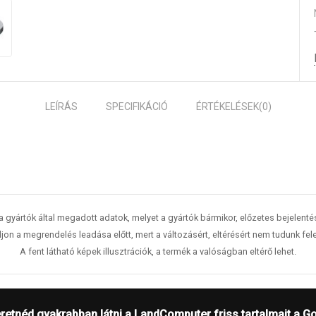
LEÍRÁS
SPECIFIKÁCIÓ
ÉRTÉKELÉSEK
(0)
 a gyártók által megadott adatok, melyet a gyártók bármikor, előzetes bejelent
jon a megrendelés leadása előtt, mert a változásért, eltérésért nem tudunk fele
A fent látható képek illusztrációk, a termék a valóságban eltérő lehet.
retnéd gyakrabban látni a LandComputer friss tartalmait a G