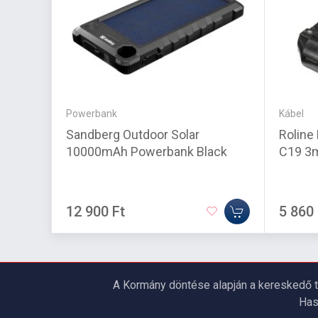
Powerbank
Kábel
Sandberg Outdoor Solar
Roline
10000mAh Powerbank Black
C19 3
12 900 Ft
5 860 
A Kormány döntése alapján a kereskedő t
Has