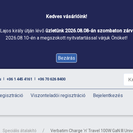
Kedves vásárlóink!
Lajos király útján lévő
üzletünk 2026.08.08-án szombaton zárva
2026.08.10-én a megszokott nyitvatartással várjuk Önöket!
Bezárás
u
+36 1 445 4161
+36 70 626 8400
|
|
egisztráció
Viszonteladói regisztráció
Bejelentkezés
Speciális átalakító
Verbatim Charge 'n' Travel 100W GaN III Uni