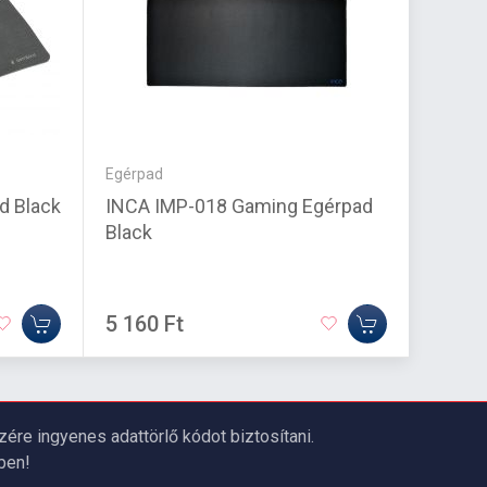
Egérpad
Kábel
d Black
INCA IMP-018 Gaming Egérpad
ACT P
Black
(angle
5 160 Ft
2 630
re ingyenes adattörlő kódot biztosítani.
ben!