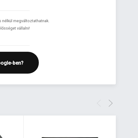
és nélkül megváltoztathatnak.
lősséget vállalni!
oogle-ben?