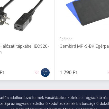
Egérpad
 Hálózati tápkábel IEC320-
Gembird MP-S-BK Egérpa
m
Ft
1 790 Ft
artós adathordozó termék vásárlásakor köteles a fogyasztó részé
ználja az ingyenes adattörlő kódot adatainak biztonsága érdeké