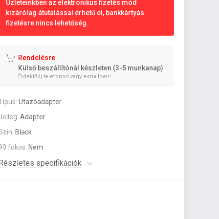
Üzleteinkben az elektronikus fizetés mód
kizárólag átutalással érhető el, bankkártyás
fizetésre nincs lehetőség.
Rendelésre
Külső beszállítónál készleten (3-5 munkanap)
Érdeklődj telefonon vagy e-mailben!
Típus:
Utazóadapter
Jelleg:
Adapter
Szín:
Black
90 fokos:
Nem
Részletes specifikációk