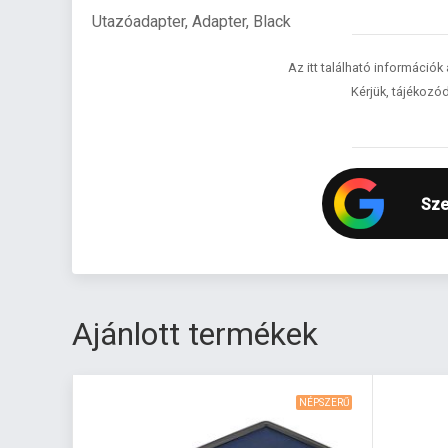
Utazóadapter, Adapter, Black
Az itt található információk
Kérjük, tájékozód
Sze
Ajánlott termékek
NÉPSZERŰ