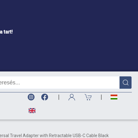
 tart!
|
|
versal Travel Adapter with Retractable USB-C Cable Black