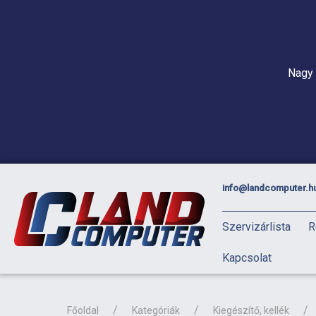
Nagy 
info@landcomputer.h
Szervizárlista
R
Kapcsolat
Főoldal
Kategóriák
Kiegészítő, kellék