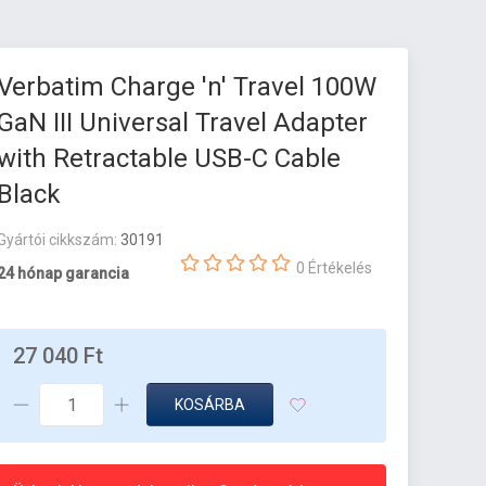
Verbatim Charge 'n' Travel 100W
GaN III Universal Travel Adapter
with Retractable USB-C Cable
Black
Gyártói cikkszám:
30191
0 Értékelés
24 hónap garancia
27 040 Ft
KOSÁRBA