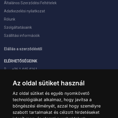
Általános Szerződési Feltételek
Adatkezelési nyilatkozat
Rólunk
Szolgáltatásaink
Szállítási információk
Elállás a szerződéstől
ELÉRHETŐSÉGEINK
+36 1 445 4161
+36 70 626 8400
Az oldal sütiket használ
info@landcomputer.hu
Az oldal sütiket és egyéb nyomkövető
1148 Budapest, Nagy Lajos király útja 24.
technológiákat alkalmaz, hogy javítsa a
Nyitvatartás és kapcsolat
böngészési élményét, azzal hogy személyre
szabott tartalmakat és célzott hirdetéseket
PARTNEREINK