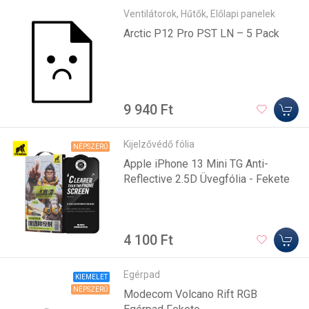
Ventilátorok, Hűtők, Előlapi panelek
Arctic P12 Pro PST LN – 5 Pack
9 940 Ft
Kijelzővédő fólia
NÉPSZERŰ
Apple iPhone 13 Mini TG Anti-
Reflective 2.5D Üvegfólia - Fekete
4 100 Ft
Egérpad
KIEMELET
NÉPSZERŰ
Modecom Volcano Rift RGB