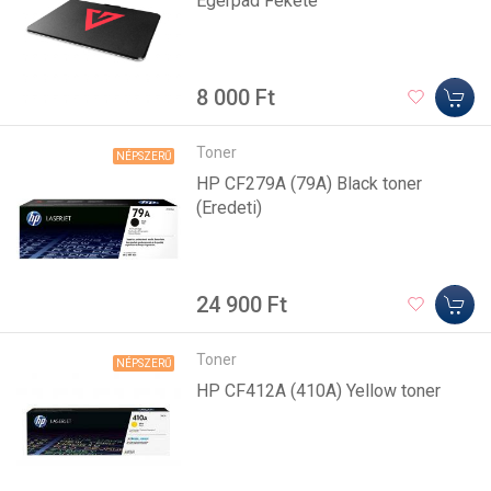
Egérpad Fekete
8 000 Ft
Toner
NÉPSZERŰ
HP CF279A (79A) Black toner
(Eredeti)
24 900 Ft
Toner
NÉPSZERŰ
HP CF412A (410A) Yellow toner