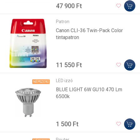
47 900 Ft
Patron
Canon CLI-36 Twin-Pack Color
tintapatron
11 550 Ft
LED izzó
NÉPSZERŰ
BLUE LIGHT 6W GU10 470 Lm
6500k
1 500 Ft
Router