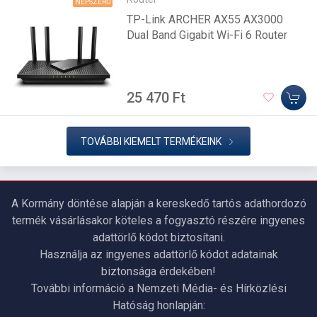
NÉPSZERŰ
TP-Link ARCHER AX55 AX3000
Dual Band Gigabit Wi-Fi 6 Router
25 470 Ft
TOVÁBBI KIEMELT TERMÉKEINK
A Kormány döntése alapján a kereskedő tartós adathordozó
termék vásárlásakor köteles a fogyasztó részére ingyenes
adattörlő kódot biztosítani.
Használja az ingyenes adattörlő kódot adatainak
biztonsága érdekében!
További információ a Nemzeti Média- és Hírközlési
Hatóság honlapján: