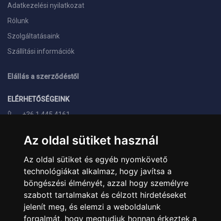
Adatkezelési nyilatkozat
Rólunk
Szolgáltatásaink
Szállítási információk
Elállás a szerződéstől
ELÉRHETŐSÉGEINK
+36 1 445 4161
+36 70 626 8400
Az oldal sütiket használ
info@landcomputer.hu
Az oldal sütiket és egyéb nyomkövető
1148 Budapest, Nagy Lajos király útja 24.
technológiákat alkalmaz, hogy javítsa a
Nyitvatartás és kapcsolat
böngészési élményét, azzal hogy személyre
szabott tartalmakat és célzott hirdetéseket
PARTNEREINK
jelenít meg, és elemzi a weboldalunk
forgalmát, hogy megtudjuk honnan érkeztek a