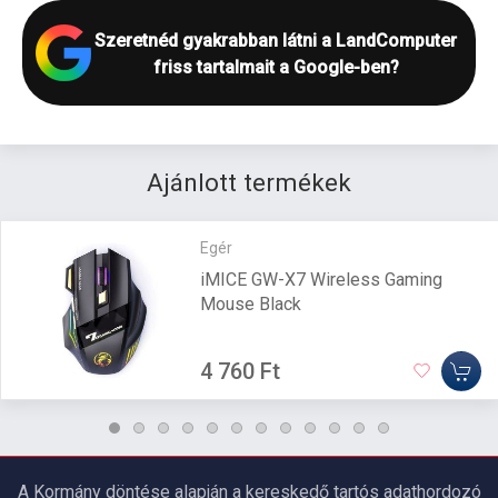
Szeretnéd gyakrabban látni a LandComputer
friss tartalmait a Google-ben?
Ajánlott termékek
Egér
iMICE GW-X7 Wireless Gaming
Mouse Black
4 760 Ft
A Kormány döntése alapján a kereskedő tartós adathordozó