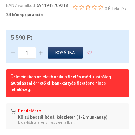
EAN / vonalkód:
6941948709218
0 Értékelés
24 hónap garancia
5 590 Ft
KOSÁRBA
Üzleteinkben az elektronikus fizetés mód kizárólag
átutalással érhető el, bankkártyás fizetésre nincs
lehetőség.
Rendelésre
Külső beszállítónál készleten (1-2 munkanap)
Érdeklődj telefonon vagy e-mailben!