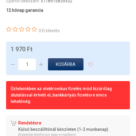
Gyártói cikkszám:
5718915835932
12 hónap garancia
0 Értékelés
1 970 Ft
KOSÁRBA
Üzleteinkben az elektronikus fizetés mód kizárólag
átutalással érhető el, bankkártyás fizetésre nincs
lehetőség.
Rendelésre
Külső beszállítónál készleten (1-2 munkanap)
Érdeklődj telefonon vagy e-mailben!