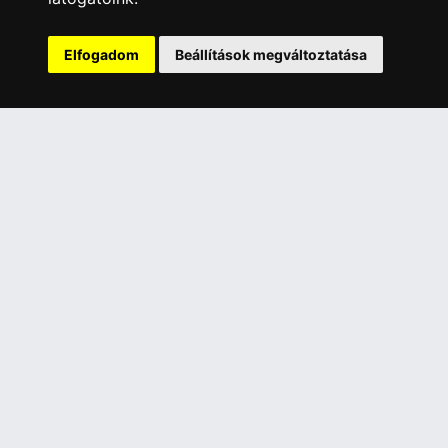
érhető el, bankkártyás fizetésre nincs lehetőség.
INFORMÁCIÓK
Elfogadom
Beállítások megváltoztatása
Általános Szerződési Feltételek
Adatkezelési nyilatkozat
Rólunk
Szolgáltatásaink
Szállítási információk
Elállás a szerződéstől
ELÉRHETŐSÉGEINK
+36 1 445 4161
+36 70 626 8400
info@landcomputer.hu
1148 Budapest, Nagy Lajos király útja 24.
Nyitvatartás és kapcsolat