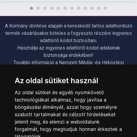
A Kormány döntése alapján a kereskedő tartós adathordozó
termék vásárlásakor köteles a fogyasztó részére ingyenes
adattörlő kódot biztosítani.
Használja az ingyenes adattörlő kódot adatainak
biztonsága érdekében!
További információ a Nemzeti Média- és Hírközlési
Hatóság honlapján:
https://nmhh.hu/veglegestorles
Az oldal sütiket használ
Az oldal sütiket és egyéb nyomkövető
ÜGYFÉLSZOLGÁLAT
technológiákat alkalmaz, hogy javítsa a
Elérhetőségek
böngészési élményét, azzal hogy személyre
szabott tartalmakat és célzott hirdetéseket
Garanciális Ügyintézés
jelenít meg, és elemzi a weboldalunk
Webszolgáltatás
forgalmát, hogy megtudjuk honnan érkeztek a
Üzleteinkben az elektronikus fizetés mód kizárólag átutalással
látogatóink.